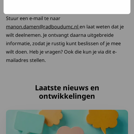
Hoe kun je deelnemen?
Stuur een e-mail te naar
Deze link opent in een 
manon.damen@radboudumc.nl
en laat weten dat je
wilt deelnemen. Je ontvangt daarna uitgebreide
informatie, zodat je rustig kunt beslissen of je mee
wilt doen. Heb je vragen? Ook die kun je via dit e-
mailadres stellen.
Laatste nieuws en
ontwikkelingen
Lees meer over Samen maken we het verschil: deel je er