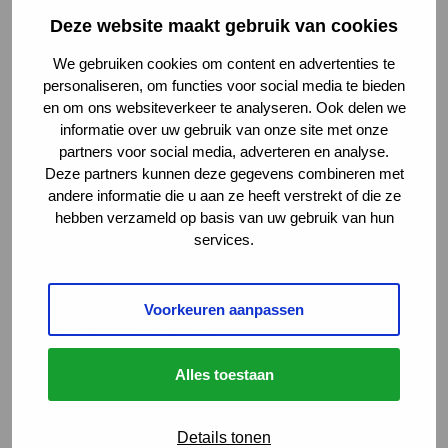
Het doel van de registratiestudie is om:
Deze website maakt gebruik van cookies
We gebruiken cookies om content en advertenties te
het beloop van MD 2 beter te begrijpen;
personaliseren, om functies voor social media te bieden
onderzoek naar nieuwe behandelingen te
en om ons websiteverkeer te analyseren. Ook delen we
versnellen;
informatie over uw gebruik van onze site met onze
sneller deelnemers te vinden voor toekomstige
partners voor social media, adverteren en analyse.
medicijnstudies.
Deze partners kunnen deze gegevens combineren met
andere informatie die u aan ze heeft verstrekt of die ze
hebben verzameld op basis van uw gebruik van hun
Wie kan deelnemen?
services.
Iedereen in Nederland met de diagnose myotone
dystrofie type 2.
Voorkeuren aanpassen
Wat houdt deelname in?
Je vult een vragenlijst in en geeft toestemming voor
Alles toestaan
inzage in je medisch dossier. Het invullen van de
vragenlijst duurt ongeveer 15 minuten.
Details tonen