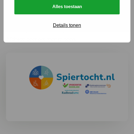
deelnemers een kleine donatie doen om mee te
Alles toestaan
doen.
– Organiseer een spier(pub)quiz of spellenavond met
Details tonen
vrienden, familie of collega’s, waarbij iedereen een
bijdrage doet om mee te doen.