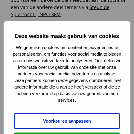
een van de andere deelnemers via
Steun de
Spiertocht | NPO 3FM
We hopen van harte dat jij ook meedoet – op welke
Deze website maakt gebruik van cookies
manier dan ook. Elke stap, elk initiatief en elke euro
telt mee! Samen zetten we spierziekten in de
We gebruiken cookies om content en advertenties te
spotlights en dragen we bij aan een betere toekomst
personaliseren, om functies voor social media te bieden
en om ons websiteverkeer te analyseren. Ook delen we
voor kinderen met een spierziekte.
informatie over uw gebruik van onze site met onze
partners voor social media, adverteren en analyse.
Enkele voorbeelden van acties die je zelf kunt
Deze partners kunnen deze gegevens combineren met
andere informatie die u aan ze heeft verstrekt of die ze
opzetten:
hebben verzameld op basis van uw gebruik van hun
– Verkoop van zelfgemaakte kaarten, sieraden,
services.
kerststukjes of lekkernijen.
– Vraag in plaats van een verjaardagscadeau om een
Voorkeuren aanpassen
donatie voor 3FM Serious Request
– Start een online challenge via social media waarbij