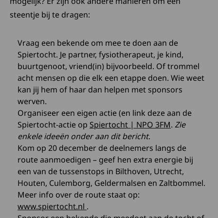
mogelijk? Er zijn ook andere manieren om een
steentje bij te dragen:
Vraag een bekende om mee te doen aan de
Spiertocht. Je partner, fysiotherapeut, je kind,
buurtgenoot, vriend(in) bijvoorbeeld. Of trommel
acht mensen op die elk een etappe doen. Wie weet
kan jij hem of haar dan helpen met sponsors
werven.
Organiseer een eigen actie (en link deze aan de
Spiertocht-actie op
Spiertocht | NPO 3FM
.
Zie
enkele ideeën onder aan dit bericht
.
Kom op 20 december de deelnemers langs de
route aanmoedigen – geef hen extra energie bij
een van de tussenstops in Bilthoven, Utrecht,
Houten, Culemborg, Geldermalsen en Zaltbommel.
Meer info over de route staat op:
Deze link opent in een nieuw tabbl
www.spiertocht.nl
.
Sponsor een bekende die meedoet aan de tocht of