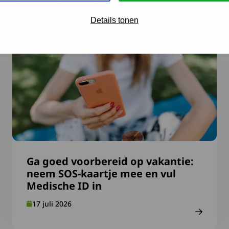
te nieuws en ontwikke
Details tonen
ervaring
Lees meer over Ga goed voorbereid op vakantie: neem S
Ga goed voorbereid op vakantie:
neem SOS-kaartje mee en vul
Medische ID in
17 juli 2026