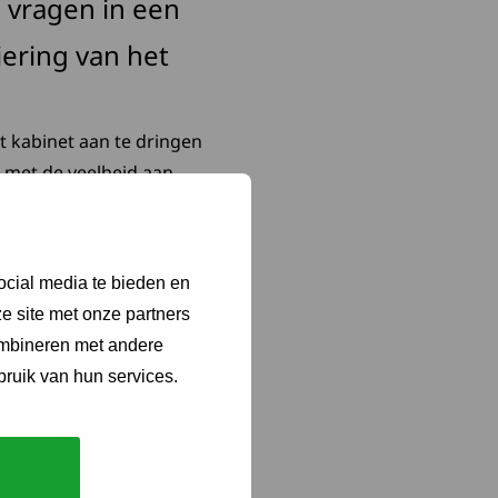
 vragen in een
ering van het
t kabinet aan te dringen
 met de veelheid aan
clientenrechten in de
ocial media te bieden en
w tabblad
federatie Nederland.
e site met onze partners
ombineren met andere
bruik van hun services.