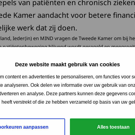
epels van patiënten en chronisch zieken
ede Kamer aandacht voor betere financi
ijke werk dat zij doen.
land, Ieder(in) en MIND vragen de Tweede Kamer om bij he
de patiëntenbeweging blijvend wordt geregeld en meegroeit
. Donderdag 17 maart is het commissiedebat over patiënten- 
Deze website maakt gebruik van cookies
 content en advertenties te personaliseren, om functies voor s
Deze link opent in een nieu
eede Kamer en meer informatie
op de website van Patiënten
e analyseren. Ook delen we informatie over uw gebruik van onz
adverteren en analyse. Deze partners kunnen deze gegevens c
e heeft verstrekt of die ze hebben verzameld op basis van uw ge
oorkeuren aanpassen
Alles toestaan