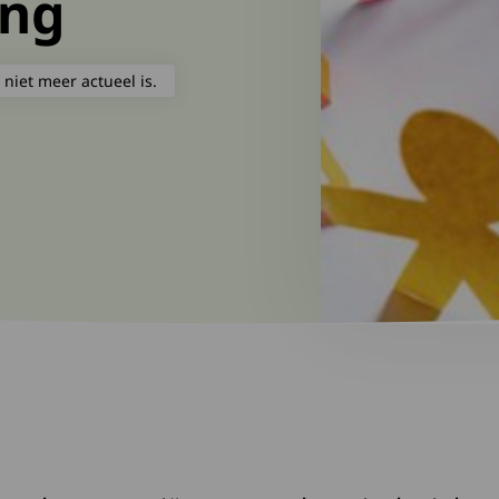
ing
 niet meer actueel is.