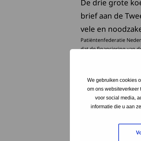
De drie grote ko
brief aan de Twe
vele en noodzakel
Patiëntenfederatie Neder
dat de financiering van 
taken die zij verrichten
Tweede Kamer.
We gebruiken cookies om
Lees de
brief aan de Tw
om ons websiteverkeer t
voor social media, 
informatie die u aan z
V