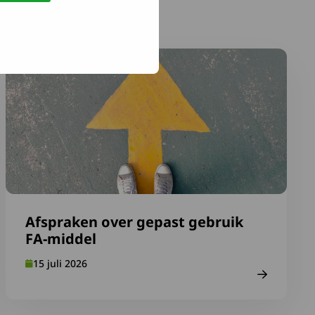
lingen
OS-kaartje mee en vul Medische ID in
Lees meer over Afspraken over gepast gebruik FA-middel
Afspraken over gepast gebruik
FA-middel
15 juli 2026