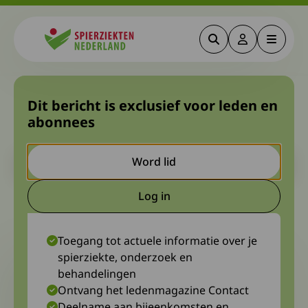
Zoeken
Deze link gaa
Menu
Spierziekten
Eerste resultaten FSHD
Dit bericht is exclusief voor leden en
abonnees
Europe patiëntenenquête
Let op. Dit is een ouder bericht. Het kan zijn dat de inhoud niet
Word lid
meer actueel is.
Log in
Deze link gaat naar een extern
20 maart 2023
Marieke Verbij
Toegang tot actuele informatie over je
spierziekte, onderzoek en
behandelingen
Ontvang het ledenmagazine Contact
Deelname aan bijeenkomsten en