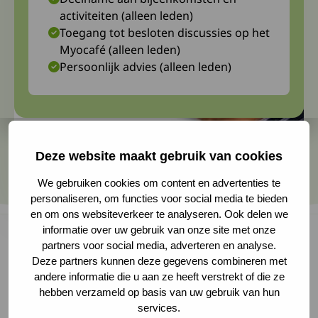
activiteiten (alleen leden)
Toegang tot besloten discussies op het
Myocafé (alleen leden)
Persoonlijk advies (alleen leden)
Deze website maakt gebruik van cookies
We gebruiken cookies om content en advertenties te
personaliseren, om functies voor social media te bieden
en om ons websiteverkeer te analyseren. Ook delen we
informatie over uw gebruik van onze site met onze
partners voor social media, adverteren en analyse.
Deze partners kunnen deze gegevens combineren met
In het voorjaar van 2022 deden ruim 26
andere informatie die u aan ze heeft verstrekt of die ze
Europese landen, waaronder Nederland, mee
hebben verzameld op basis van uw gebruik van hun
services.
met een internationale enquête over