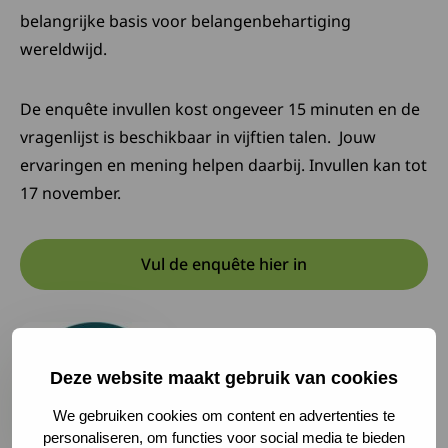
belangrijke basis voor belangenbehartiging
wereldwijd.
De enquête invullen kost ongeveer 15 minuten en de
vragenlijst is beschikbaar in vijftien talen. Jouw
ervaringen en mening helpen daarbij. Invullen kan tot
17 november.
Vul de enquête hier in
Opent in een nieuwe tab:
Deze link opent in een nieuw
Deze website maakt gebruik van cookies
We gebruiken cookies om content en advertenties te
personaliseren, om functies voor social media te bieden