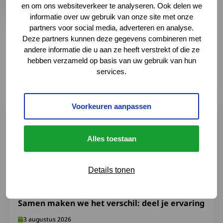
en om ons websiteverkeer te analyseren. Ook delen we
informatie over uw gebruik van onze site met onze
partners voor social media, adverteren en analyse.
Deze partners kunnen deze gegevens combineren met
Laatste nieuws en
andere informatie die u aan ze heeft verstrekt of die ze
hebben verzameld op basis van uw gebruik van hun
ontwikkelingen
services.
Lees meer over Samen maken we het verschil: deel je er
Voorkeuren aanpassen
Alles toestaan
Details tonen
Samen maken we het verschil: deel je ervaring
3 augustus 2026