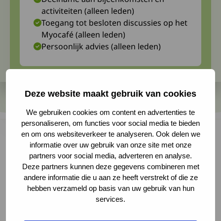
activiteiten (alleen leden)
Toegang tot besloten discussies op het
Myocafé (alleen leden)
Persoonlijk advies (alleen leden)
Deze website maakt gebruik van cookies
We gebruiken cookies om content en advertenties te
personaliseren, om functies voor social media te bieden
en om ons websiteverkeer te analyseren. Ook delen we
informatie over uw gebruik van onze site met onze
partners voor social media, adverteren en analyse.
Hoe beïnvloedt OPMD het dagelijks leven van
Deze partners kunnen deze gegevens combineren met
mensen met de ziekte en hun naasten? Voor
andere informatie die u aan ze heeft verstrekt of die ze
een presentatie tijdens een internationale
hebben verzameld op basis van uw gebruik van hun
services.
OPMD-conferentie worden ervaringen gezocht
over de sociale impact van OPMD.