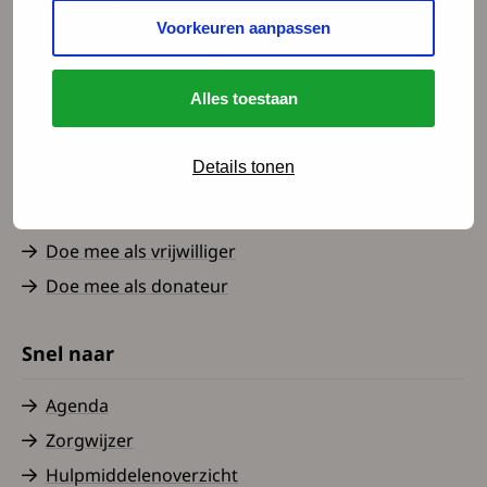
Voorkeuren aanpassen
Spierziekten Nederland
Alles toestaan
Contact
Over ons
Details tonen
Nieuws
Word lid
Doe mee als vrijwilliger
Doe mee als donateur
Snel naar
Agenda
Zorgwijzer
Hulpmiddelenoverzicht