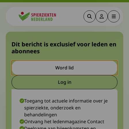
Zoeken
Deze link gaa
Menu
Spierziekten
Enquête: sociale impact van
Dit bericht is exclusief voor leden en
abonnees
OPMD
Word lid
18 mei 2026
Log in
Deze link gaat naar een extern
Toegang tot actuele informatie over je
spierziekte, onderzoek en
behandelingen
Ontvang het ledenmagazine Contact
Deelname aan bijeenkomsten en