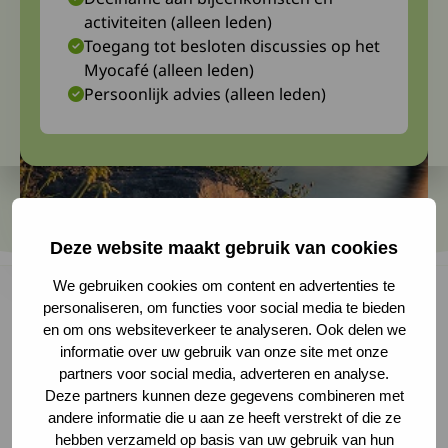
activiteiten (alleen leden)
Toegang tot besloten discussies op het
Myocafé (alleen leden)
Persoonlijk advies (alleen leden)
Deze website maakt gebruik van cookies
We gebruiken cookies om content en advertenties te
personaliseren, om functies voor social media te bieden
en om ons websiteverkeer te analyseren. Ook delen we
De Euro-HSP groep kwam eind september voor
informatie over uw gebruik van onze site met onze
het eerst sinds 2019 weer live bijeen. Tijdens
partners voor social media, adverteren en analyse.
Deze partners kunnen deze gegevens combineren met
een internationale bijeenkomst in Innsbruck
andere informatie die u aan ze heeft verstrekt of die ze
(Oostenrijk) werden door de landelijke
hebben verzameld op basis van uw gebruik van hun