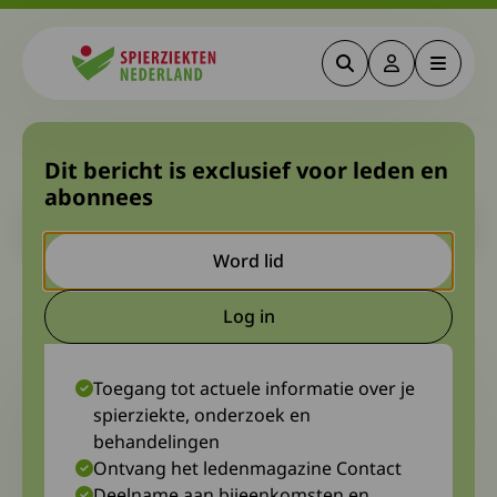
Zoeken
Deze link gaa
Menu
Spierziekten
Euro-HSP weer live bijeen
Dit bericht is exclusief voor leden en
abonnees
Let op. Dit is een ouder bericht. Het kan zijn dat de inhoud niet
meer actueel is.
Word lid
20 oktober 2023
Hermien Remmelink
Log in
Deze link gaat naar een extern
Toegang tot actuele informatie over je
spierziekte, onderzoek en
behandelingen
Ontvang het ledenmagazine Contact
Deelname aan bijeenkomsten en