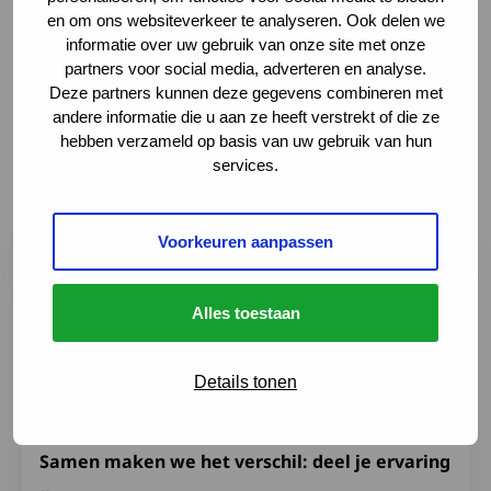
en om ons websiteverkeer te analyseren. Ook delen we
de toediening kan bemoeilijken.
informatie over uw gebruik van onze site met onze
partners voor social media, adverteren en analyse.
Deze partners kunnen deze gegevens combineren met
andere informatie die u aan ze heeft verstrekt of die ze
Laatste nieuws en
hebben verzameld op basis van uw gebruik van hun
ontwikkelingen
services.
Lees meer over Samen maken we het verschil: deel je er
Voorkeuren aanpassen
Alles toestaan
Details tonen
Samen maken we het verschil: deel je ervaring