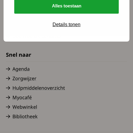
Alles toestaan
Nieuws
Word lid
Details tonen
Doe mee als vrijwilliger
Doe mee als donateur
Snel naar
Agenda
Zorgwijzer
Hulpmiddelenoverzicht
Myocafé
Webwinkel
Bibliotheek