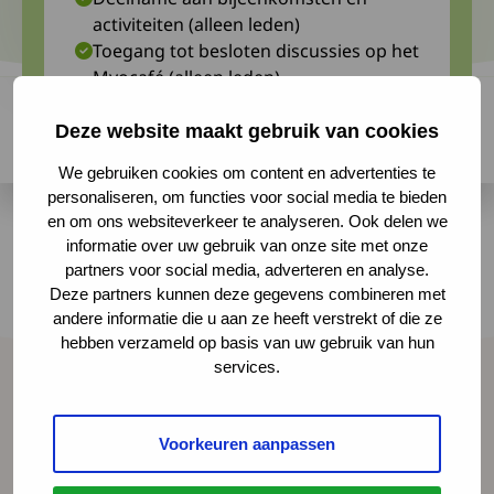
activiteiten (alleen leden)
Toegang tot besloten discussies op het
Myocafé (alleen leden)
Persoonlijk advies (alleen leden)
Deze website maakt gebruik van cookies
De diagnosewerkgroep CIAP/MGUS-pnp is
We gebruiken cookies om content en advertenties te
versterkt met Jan Oudsen. Daar zijn we erg blij
personaliseren, om functies voor social media te bieden
en om ons websiteverkeer te analyseren. Ook delen we
mee, aangezien we al enige tijd op zoek waren
informatie over uw gebruik van onze site met onze
naar een MGUS-pnp-lid. Hier vertelt Jan wat hij
partners voor social media, adverteren en analyse.
Deze partners kunnen deze gegevens combineren met
graag voor de MGUS-pnp-gemeenschap wil
andere informatie die u aan ze heeft verstrekt of die ze
betekenen.
hebben verzameld op basis van uw gebruik van hun
services.
Spierziekten Nederland
Voorkeuren aanpassen
Contact
Over ons