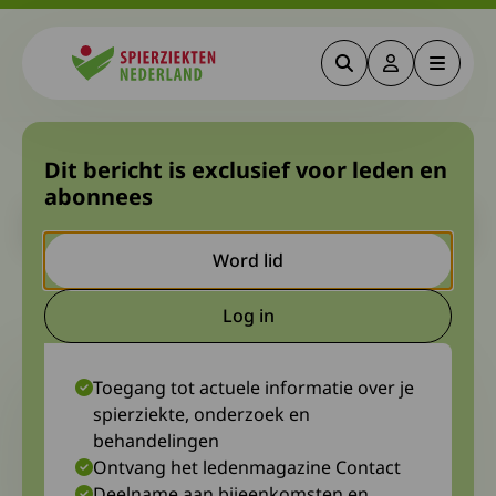
Zoeken
Deze link gaa
Menu
Spierziekten
Even voorstellen: Jan Oudsen
Dit bericht is exclusief voor leden en
abonnees
Let op. Dit is een ouder bericht. Het kan zijn dat de inhoud niet
meer actueel is.
Word lid
24 oktober 2025
Diagnosewerkgroep CIAP/MGUS-pnp
Log in
Deze link gaat naar een extern
Toegang tot actuele informatie over je
spierziekte, onderzoek en
behandelingen
Ontvang het ledenmagazine Contact
Deelname aan bijeenkomsten en