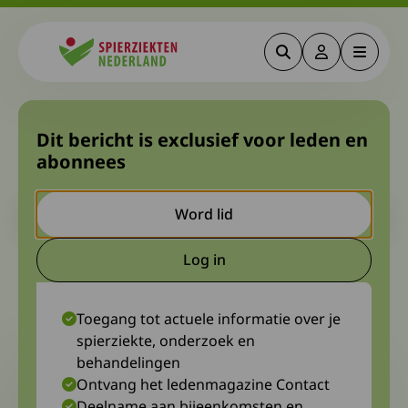
Zoeken
Deze link gaa
Menu
Spierziekten
Gangbeeldanalyse ook in te
Dit bericht is exclusief voor leden en
abonnees
zetten bij diagnostiek
Let op. Dit is een ouder bericht. Het kan zijn dat de inhoud niet
Word lid
meer actueel is.
Log in
Deze link gaat naar een extern
8 mei 2023
Klaas van Lavieren en Maarten Tanis, diagnosewerkgroep
Congenitale en metabole myopathieën
Toegang tot actuele informatie over je
spierziekte, onderzoek en
behandelingen
Ontvang het ledenmagazine Contact
Deelname aan bijeenkomsten en