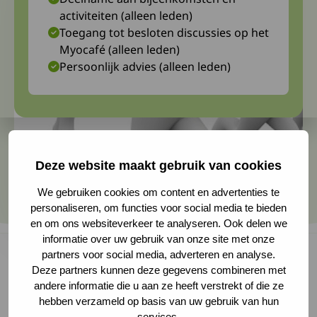
activiteiten (alleen leden)
Toegang tot besloten discussies op het
Myocafé (alleen leden)
Persoonlijk advies (alleen leden)
Deze website maakt gebruik van cookies
We gebruiken cookies om content en advertenties te
personaliseren, om functies voor social media te bieden
en om ons websiteverkeer te analyseren. Ook delen we
informatie over uw gebruik van onze site met onze
partners voor social media, adverteren en analyse.
Deze partners kunnen deze gegevens combineren met
andere informatie die u aan ze heeft verstrekt of die ze
Bij gangbeeldanalyse wordt het lopen
hebben verzameld op basis van uw gebruik van hun
gedetailleerd bekeken door gebruik te maken
services.