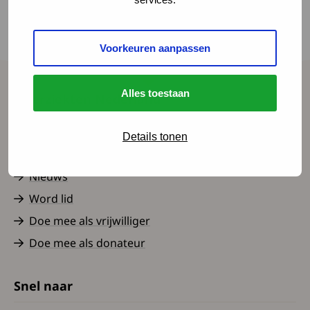
van sensoren en computertechniek. Deze
techniek kan ondersteuning bieden aan de
Voorkeuren aanpassen
diagnostiek van de neuroloog.
Alles toestaan
Spierziekten Nederland
Contact
Details tonen
Over ons
Nieuws
Word lid
Doe mee als vrijwilliger
Doe mee als donateur
Snel naar