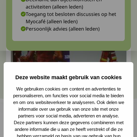
activiteiten (alleen leden)
Toegang tot besloten discussies op het
Myocafé (alleen leden)
Persoonlijk advies (alleen leden)
Deze website maakt gebruik van cookies
We gebruiken cookies om content en advertenties te
personaliseren, om functies voor social media te bieden
en om ons websiteverkeer te analyseren. Ook delen we
informatie over uw gebruik van onze site met onze
partners voor social media, adverteren en analyse.
Deze partners kunnen deze gegevens combineren met
Op zaterdag 16 september 2023 werd in
andere informatie die u aan ze heeft verstrekt of die ze
Veldhoven het Spierziektecongres 2023
hebben verzameld op basis van uw gebruik van hun