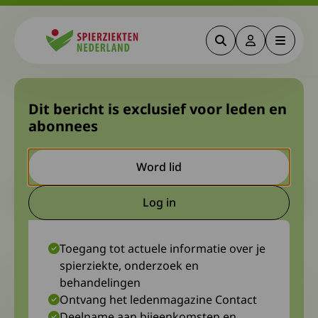
Zoeken
Deze link gaa
Menu
Spierziekten
Geslaagd CIDP-programma
Dit bericht is exclusief voor leden en
abonnees
op het Spierziektecongres
2023
Word lid
Let op. Dit is een ouder bericht. Het kan zijn dat de inhoud niet
Log in
meer actueel is.
Deze link gaat naar een extern
18 oktober 2023
Diagnosewerkgroep GBS|CIDP|MMN
Toegang tot actuele informatie over je
spierziekte, onderzoek en
behandelingen
Ontvang het ledenmagazine Contact
Deelname aan bijeenkomsten en