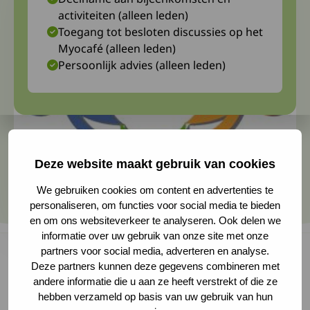
activiteiten (alleen leden)
Toegang tot besloten discussies op het
Myocafé (alleen leden)
Persoonlijk advies (alleen leden)
Deze website maakt gebruik van cookies
We gebruiken cookies om content en advertenties te
personaliseren, om functies voor social media te bieden
en om ons websiteverkeer te analyseren. Ook delen we
informatie over uw gebruik van onze site met onze
partners voor social media, adverteren en analyse.
Deze partners kunnen deze gegevens combineren met
andere informatie die u aan ze heeft verstrekt of die ze
Er zijn twee onderzoeken van het UMC Utrecht
hebben verzameld op basis van uw gebruik van hun
gestart waar ouders van een kind met een