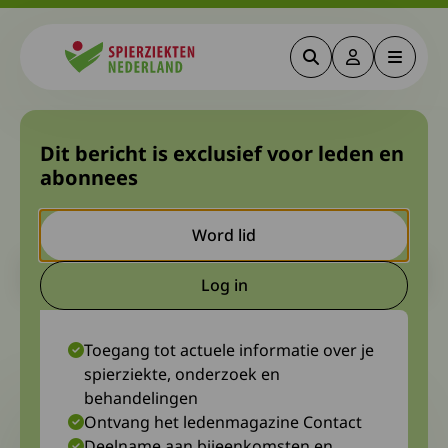
Zoeken
Deze link gaa
Menu
Spierziekten
Gezocht: ouders die mee
Dit bericht is exclusief voor leden en
abonnees
willen werken aan een
onderzoek
Word lid
Let op. Dit is een ouder bericht. Het kan zijn dat de inhoud niet
Log in
meer actueel is.
Deze link gaat naar een extern
4 april 2024
Toegang tot actuele informatie over je
spierziekte, onderzoek en
behandelingen
Ontvang het ledenmagazine Contact
Deelname aan bijeenkomsten en