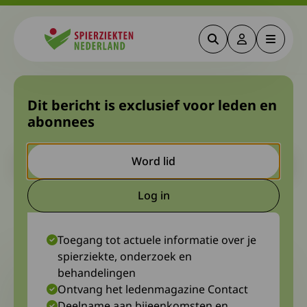
Zoeken
Deze link gaa
Menu
Spierziekten
Guy: “Ik ben plasmadonors
Dit bericht is exclusief voor leden en
abonnees
ontzettend dankbaar”
Let op. Dit is een ouder bericht. Het kan zijn dat de inhoud niet
Word lid
meer actueel is.
Log in
Deze link gaat naar een extern
20 juni 2022
Diagnosewerkgroep Myositis van Spierziekten Nederland
Toegang tot actuele informatie over je
spierziekte, onderzoek en
behandelingen
Ontvang het ledenmagazine Contact
Deelname aan bijeenkomsten en