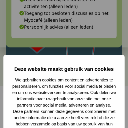
activiteiten (alleen leden)
Toegang tot besloten discussies op het
Myocafé (alleen leden)
Persoonlijk advies (alleen leden)
Deze website maakt gebruik van cookies
We gebruiken cookies om content en advertenties te
personaliseren, om functies voor social media te bieden
en om ons websiteverkeer te analyseren. Ook delen we
informatie over uw gebruik van onze site met onze
partners voor social media, adverteren en analyse.
Deze partners kunnen deze gegevens combineren met
Guy van de Poel is lid van Spierziekten
andere informatie die u aan ze heeft verstrekt of die ze
Nederland en heeft polymyositis. Daarnaast zet
hebben verzameld op basis van uw gebruik van hun