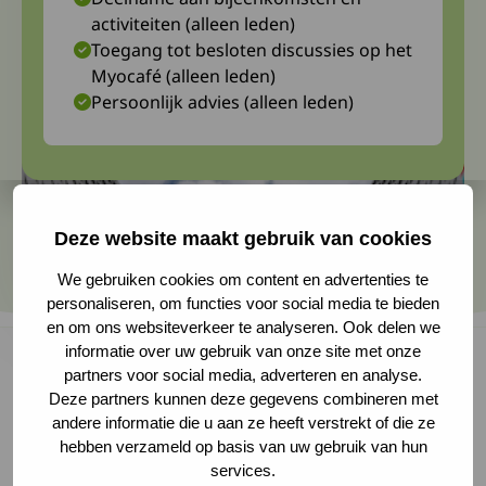
activiteiten (alleen leden)
Toegang tot besloten discussies op het
Myocafé (alleen leden)
Persoonlijk advies (alleen leden)
Deze website maakt gebruik van cookies
We gebruiken cookies om content en advertenties te
personaliseren, om functies voor social media te bieden
en om ons websiteverkeer te analyseren. Ook delen we
informatie over uw gebruik van onze site met onze
partners voor social media, adverteren en analyse.
Deze partners kunnen deze gegevens combineren met
Voor de nieuwsbrief van de Britse GBS/CIDP-
andere informatie die u aan ze heeft verstrekt of die ze
organisatie maakte prof. Hughes een
hebben verzameld op basis van uw gebruik van hun
services.
samenvatting van zijn artikel over het verleden,