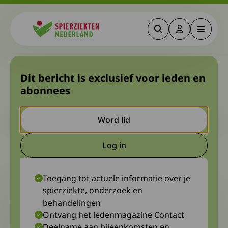
Zoeken
Deze link gaa
Menu
Spierziekten
Het verleden, het heden en
Dit bericht is exclusief voor leden en
abonnees
de toekomst van GBS
Let op. Dit is een ouder bericht. Het kan zijn dat de inhoud niet
Word lid
meer actueel is.
Log in
Deze link gaat naar een extern
14 oktober 2024
Toegang tot actuele informatie over je
spierziekte, onderzoek en
behandelingen
Ontvang het ledenmagazine Contact
Deelname aan bijeenkomsten en