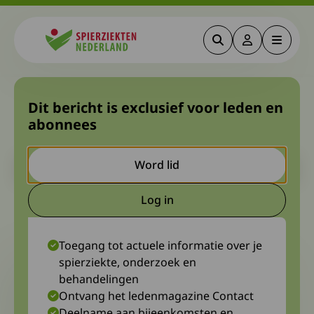
Zoeken
Deze link gaa
Menu
Spierziekten
Hoe zit het met HSP en
Dit bericht is exclusief voor leden en
abonnees
erfelijkheid?
Let op. Dit is een ouder bericht. Het kan zijn dat de inhoud niet
Word lid
meer actueel is.
Log in
Deze link gaat naar een extern
11 december 2023
Diagnosewerkgroep HSP
Toegang tot actuele informatie over je
spierziekte, onderzoek en
behandelingen
Ontvang het ledenmagazine Contact
Deelname aan bijeenkomsten en