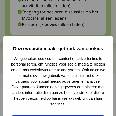
activiteiten (alleen leden)
Toegang tot besloten discussies op het
Myocafé (alleen leden)
Persoonlijk advies (alleen leden)
Deze website maakt gebruik van cookies
We gebruiken cookies om content en advertenties te
personaliseren, om functies voor social media te bieden
en om ons websiteverkeer te analyseren. Ook delen we
informatie over uw gebruik van onze site met onze
partners voor social media, adverteren en analyse.
Deze partners kunnen deze gegevens combineren met
andere informatie die u aan ze heeft verstrekt of die ze
Meyke Schouten, klinisch geneticus bij het
hebben verzameld op basis van uw gebruik van hun
services.
Radboudumc heeft een artikel geschreven over
de erfelijkheid van HSP.