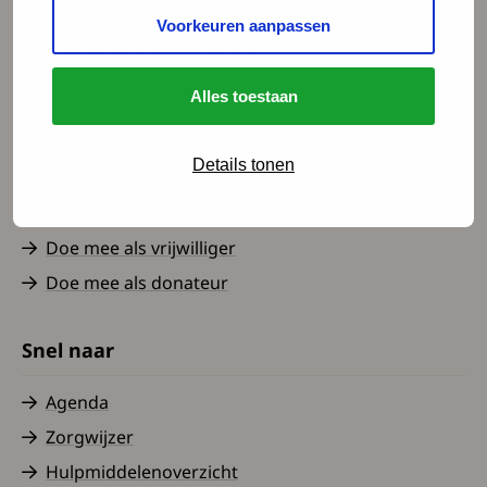
Voorkeuren aanpassen
Spierziekten Nederland
Alles toestaan
Contact
Over ons
Details tonen
Nieuws
Word lid
Doe mee als vrijwilliger
Doe mee als donateur
Snel naar
Agenda
Zorgwijzer
Hulpmiddelenoverzicht