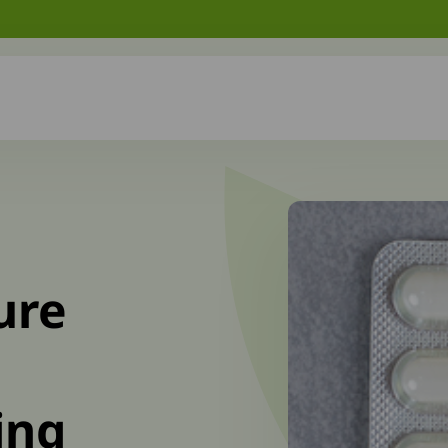
ure
ing