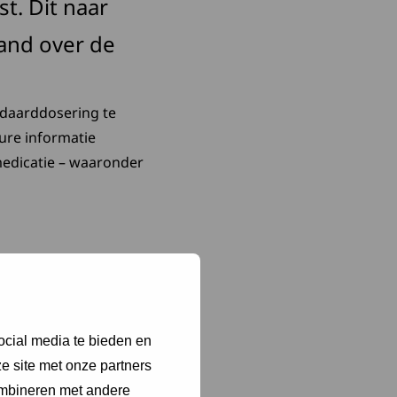
t. Dit naar
and over de
daarddosering te
ure informatie
edicatie – waaronder
Deze link opent in een nieuw tabblad
um Nederland
de nieuwste versie van de
den op pagina 3 en 23
ocial media te bieden en
e site met onze partners
ombineren met andere