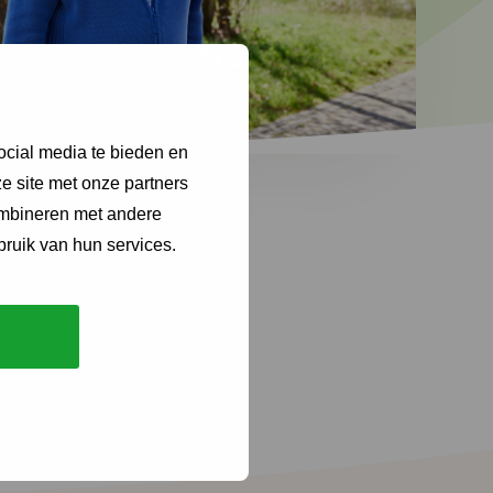
ocial media te bieden en
e site met onze partners
ombineren met andere
bruik van hun services.
plotselinge
al geruime tijd
jk in de weg