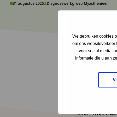
31 augustus 2025
Diagnosewerkgroep Myasthenieën
We gebruiken cookies om
om ons websiteverkeer t
voor social media, 
informatie die u aan z
Als werkgroep My
V
overlijden van on
met haar gezondh
gezeten met haa