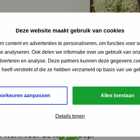
Deze website maakt gebruik van cookies
 content en advertenties te personaliseren, om functies voor s
e analyseren. Ook delen we informatie over uw gebruik van onz
adverteren en analyse. Deze partners kunnen deze gegevens c
e heeft verstrekt of die ze hebben verzameld op basis van uw ge
asthenieën zijn we geschokt door het 
oorkeuren aanpassen
Alles toestaan
ze voorzitter, Betty Prins. Ze kwakkelde 
Details tonen
eid, maar dat heeft haar nooit wezenli
r werk voor de werkgroep.