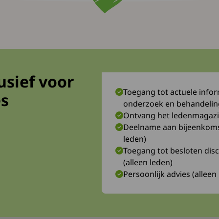
Snel naar
lusief voor
Toegang tot actuele inform
Agenda
es
onderzoek en behandeli
ls vrijwilliger
Zorgwijzer
Ontvang het ledenmagazi
Deelname aan bijeenkomste
 als donateur
Hulpmiddelenoverzicht
naar een externe site.
leden)
Toegang tot besloten dis
(alleen leden)
Persoonlijk advies (alleen