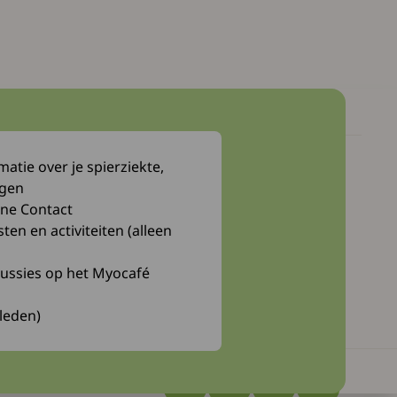
atie over je spierziekte,
Myocafé
ngen
Webwinkel
ne Contact
n en activiteiten (alleen
Bibliotheek
cussies op het Myocafé
 leden)
Ga naar Facebook
Ga naar YouTube
Ga naar LinkedIn
Ga naar In