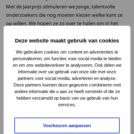
Met de Jaarprijs stimuleren we jonge, talentvolle
onderzoekers die nog moeten kiezen welke kant ze
op willen. We hopen ze zo over te halen om in het
onderzoek naar spierziekten te blijven.”
Deze website maakt gebruik van cookies
Meer weten?
We gebruiken cookies om content en advertenties te
personaliseren, om functies voor social media te bieden
en om ons websiteverkeer te analyseren. Ook delen we
Deze link opent in een nieuw tabbl
Het
artikel van Dana
is gepubliceerd in het vakblad
informatie over uw gebruik van onze site met onze
Proceedings of the National Academy of Sciences of
partners voor social media, adverteren en analyse.
the United States of America en is gratis te lezen. Het
Deze partners kunnen deze gegevens combineren met
andere informatie die u aan ze heeft verstrekt of die ze
onderzoek wordt geleid door dr. Maartje Huijbers, die
hebben verzameld op basis van uw gebruik van hun
ook met financiële steun van het Spierfonds
services.
onderzoek doet naar de rol van antistoffen bij MuSK-
myasthenia gravis. Meer informatie vind je ook op de
Deze link opent in een nieuw
website van het
Spierfonds
.
Voorkeuren aanpassen