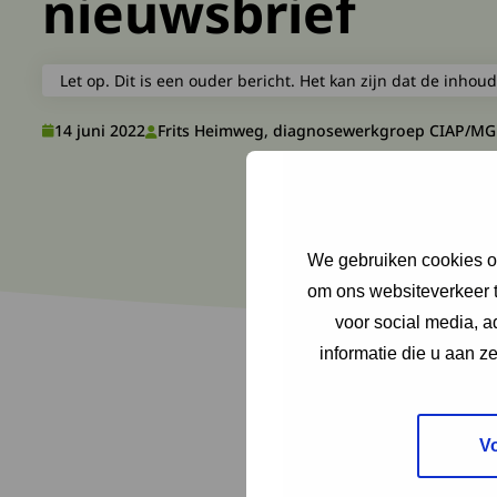
nieuwsbrief
Let op. Dit is een ouder bericht. Het kan zijn dat de inhoud
14 juni 2022
Frits Heimweg, diagnosewerkgroep CIAP/M
We gebruiken cookies om
om ons websiteverkeer t
voor social media, 
informatie die u aan z
V