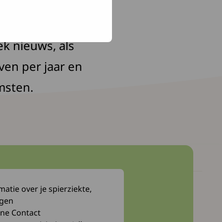
 aangeven wat je
wsbrief die zo'n
ek nieuws, als
ven per jaar en
msten.
atie over je spierziekte,
Myocafé
ngen
Webwinkel
ne Contact