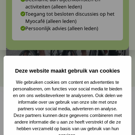
activiteiten (alleen leden)
Toegang tot besloten discussies op het
Myocafé (alleen leden)
Persoonlijk advies (alleen leden)
Deze website maakt gebruik van cookies
We gebruiken cookies om content en advertenties te
personaliseren, om functies voor social media te bieden
en om ons websiteverkeer te analyseren. Ook delen we
informatie over uw gebruik van onze site met onze
partners voor social media, adverteren en analyse.
De afgelopen jaren heeft een club enthousiaste
Deze partners kunnen deze gegevens combineren met
andere informatie die u aan ze heeft verstrekt of die ze
fietsers uit het dorpje Kedichem (in de
hebben verzameld op basis van uw gebruik van hun
volksmond Kekum genoemd) een rondje om de