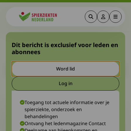
Zoeken
Deze link gaa
Menu
Spierziekten
Kekum fietste rondje
Dit bericht is exclusief voor leden en
abonnees
Noordzee
Let op. Dit is een ouder bericht. Het kan zijn dat de inhoud niet
Word lid
meer actueel is.
Log in
Deze link gaat naar een extern
13 december 2022
Diagnosewerkgroep Erfelijke polyneuropathieën
Toegang tot actuele informatie over je
spierziekte, onderzoek en
behandelingen
Ontvang het ledenmagazine Contact
Deelname aan bijeenkomsten en