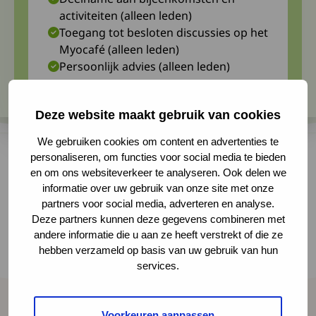
activiteiten (alleen leden)
Toegang tot besloten discussies op het
Myocafé (alleen leden)
Persoonlijk advies (alleen leden)
Deze website maakt gebruik van cookies
We gebruiken cookies om content en advertenties te
personaliseren, om functies voor social media te bieden
en om ons websiteverkeer te analyseren. Ook delen we
Aad wenst ons in zijn blog een mooie zomer
informatie over uw gebruik van onze site met onze
partners voor social media, adverteren en analyse.
toe. Hij kan daar helaas zelf niet meer van
Deze partners kunnen deze gegevens combineren met
genieten. Op 23 juni 2025 is Aad Verbij
andere informatie die u aan ze heeft verstrekt of die ze
hebben verzameld op basis van uw gebruik van hun
plotseling overleden. We wensen de familie
services.
Verbij heel veel sterkte met dit grote verlies.
Voorkeuren aanpassen