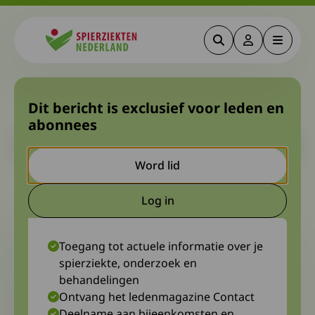
Zoeken
Deze link gaa
Menu
Spierziekten
Laatste blog van Aad
Dit bericht is exclusief voor leden en
abonnees
Let op. Dit is een ouder bericht. Het kan zijn dat de inhoud niet
meer actueel is.
Word lid
4 augustus 2025
Aad Verbij
Log in
Deze link gaat naar een extern
Toegang tot actuele informatie over je
spierziekte, onderzoek en
behandelingen
Ontvang het ledenmagazine Contact
Deelname aan bijeenkomsten en