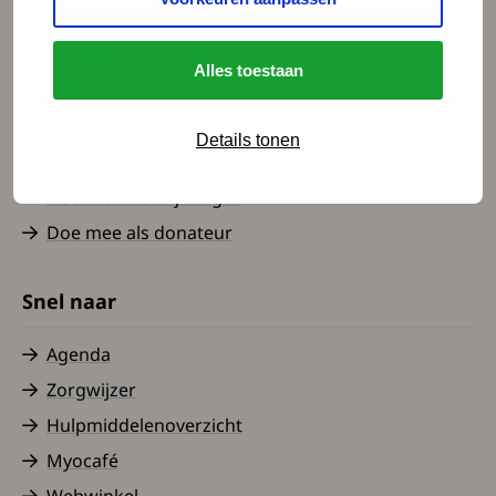
Spierziekten Nederland
Contact
Alles toestaan
Over ons
Nieuws
Details tonen
Word lid
Doe mee als vrijwilliger
Doe mee als donateur
Snel naar
Agenda
Zorgwijzer
Hulpmiddelenoverzicht
Myocafé
Webwinkel