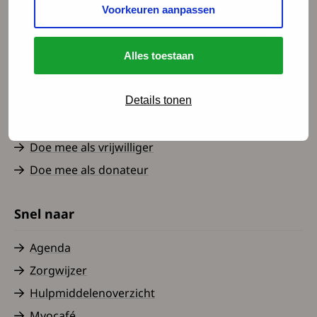
Voorkeuren aanpassen
Spierziekten Nederland
Contact
Alles toestaan
Over ons
Nieuws
Details tonen
Word lid
Doe mee als vrijwilliger
Doe mee als donateur
Snel naar
Agenda
Zorgwijzer
Hulpmiddelenoverzicht
Myocafé