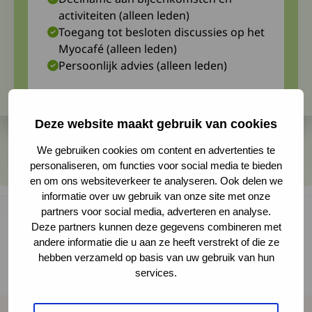
activiteiten (alleen leden)
Toegang tot besloten discussies op het
Myocafé (alleen leden)
Persoonlijk advies (alleen leden)
Deze website maakt gebruik van cookies
We gebruiken cookies om content en advertenties te
personaliseren, om functies voor social media te bieden
en om ons websiteverkeer te analyseren. Ook delen we
informatie over uw gebruik van onze site met onze
partners voor social media, adverteren en analyse.
Deze partners kunnen deze gegevens combineren met
andere informatie die u aan ze heeft verstrekt of die ze
De Euro-HSP heeft ook in 2024 weer veel werk
hebben verzameld op basis van uw gebruik van hun
verzet. Hierbij een overzicht van het laatste
services.
nieuws.