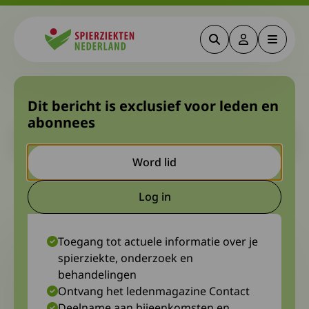
Zoeken
Deze link gaa
Menu
Spierziekten
Laatste nieuws van Euro-HSP
Dit bericht is exclusief voor leden en
abonnees
Let op. Dit is een ouder bericht. Het kan zijn dat de inhoud niet
meer actueel is.
Word lid
3 december 2024
Hermien Remmelink en Ria van Elderen, diagnosewerkgroep HSP
Log in
Deze link gaat naar een extern
Toegang tot actuele informatie over je
spierziekte, onderzoek en
behandelingen
Ontvang het ledenmagazine Contact
Deelname aan bijeenkomsten en