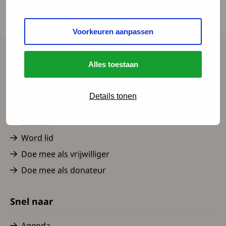
Arts-onderzoeker G. Ismailova liet tijdens de
Pompe-bijeenkomst in Zoetermeer op 1
Voorkeuren aanpassen
oktober zien dat het kan.
Spierziekten Nederland
Alles toestaan
Contact
Details tonen
Over ons
Nieuws
Word lid
Doe mee als vrijwilliger
Doe mee als donateur
Snel naar
Agenda