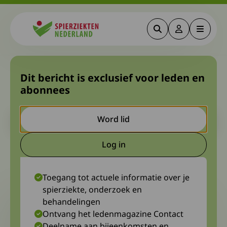
Zoeken
Deze link gaa
Menu
Spierziekten
Leefstijlinterventie bij de
Dit bericht is exclusief voor leden en
abonnees
ziekte van Pompe
Let op. Dit is een ouder bericht. Het kan zijn dat de inhoud niet
Word lid
meer actueel is.
Log in
Deze link gaat naar een extern
8 november 2022
Diagnosewerkgroep Congenitale en metabole spierziekten
Toegang tot actuele informatie over je
spierziekte, onderzoek en
behandelingen
Ontvang het ledenmagazine Contact
Deelname aan bijeenkomsten en