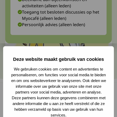
activiteiten (alleen leden)
Toegang tot besloten discussies op het
Myocafé (alleen leden)
Persoonlijk advies (alleen leden)
Deze website maakt gebruik van cookies
We gebruiken cookies om content en advertenties te
personaliseren, om functies voor social media te bieden
en om ons websiteverkeer te analyseren. Ook delen we
informatie over uw gebruik van onze site met onze
partners voor social media, adverteren en analyse.
Deze partners kunnen deze gegevens combineren met
Niet fit zijn en toch met aangepaste apparaten
andere informatie die u aan ze heeft verstrekt of die ze
hebben verzameld op basis van uw gebruik van hun
een steeds zwaardere training aankunnen?
services.