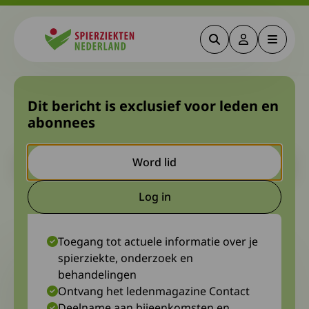
Zoeken
Deze link gaa
Menu
Spierziekten
Lopend onderzoek
Dit bericht is exclusief voor leden en
abonnees
Myastenia Gravis
Let op. Dit is een ouder bericht. Het kan zijn dat de inhoud niet
Word lid
meer actueel is.
Log in
Deze link gaat naar een extern
15 december 2022
Werkgroep Myasthenie
Toegang tot actuele informatie over je
spierziekte, onderzoek en
behandelingen
Ontvang het ledenmagazine Contact
Deelname aan bijeenkomsten en