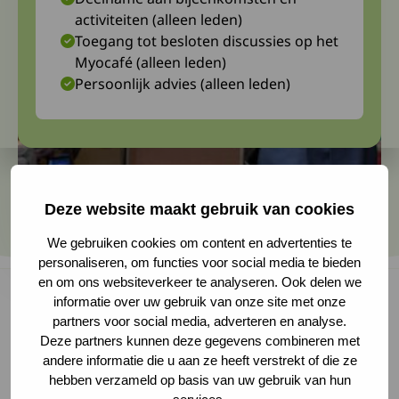
activiteiten (alleen leden)
Toegang tot besloten discussies op het
Myocafé (alleen leden)
Persoonlijk advies (alleen leden)
Deze website maakt gebruik van cookies
We gebruiken cookies om content en advertenties te
personaliseren, om functies voor social media te bieden
en om ons websiteverkeer te analyseren. Ook delen we
informatie over uw gebruik van onze site met onze
partners voor social media, adverteren en analyse.
Welke nieuwe medicatie is er voor myasthenia
Deze partners kunnen deze gegevens combineren met
andere informatie die u aan ze heeft verstrekt of die ze
gravis? Prof. dr. Jan Verschuuren en dr. Martijn
hebben verzameld op basis van uw gebruik van hun
Tannemaat maakten een overzicht van het