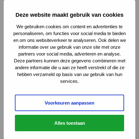
Mensen met een spierziekte of andere chronische
Deze website maakt gebruik van cookies
ziekte hebben gemiddeld al minder te besteden dan
anderen. Zie ook:
Spierziekten Nederland: Extra
We gebruiken cookies om content en advertenties te
kosten door beperking drukken flink op
personaliseren, om functies voor social media te bieden
en om ons websiteverkeer te analyseren. Ook delen we
Deze link opent in een nieuw tabblad
huishoudbudget
. Over een mogelijke structurele(re)
informatie over uw gebruik van onze site met onze
oplossing, zal het nieuwe kabinet moeten beslissen.
partners voor social media, adverteren en analyse.
De verlenging is nu slechts tijdelijk en de kans bestaat
Deze partners kunnen deze gegevens combineren met
dat de maximering volgend jaar opnieuw bevochten
andere informatie die u aan ze heeft verstrekt of die ze
hebben verzameld op basis van uw gebruik van hun
moet worden.
services.
Laatste nieuws en
Voorkeuren aanpassen
ontwikkelingen
Alles toestaan
Lees meer over Samen maken we het verschil: deel je er