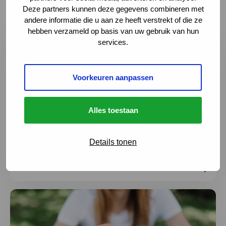
ontwikkelingen
Deze partners kunnen deze gegevens combineren met
andere informatie die u aan ze heeft verstrekt of die ze
hebben verzameld op basis van uw gebruik van hun
Lees meer over Samen maken we het verschil: deel je er
services.
Voorkeuren aanpassen
Alles toestaan
Details tonen
Samen maken we het verschil: deel je ervaring
3 augustus 2026
Lees meer over Ga goed voorbereid op vakantie: neem S