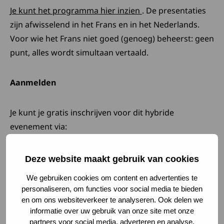
Deze link opent in ee
Je kunt het programma hier inzien
. De presentaties
zijn afwisselend in het Frans en in het Nederlands.
Voor wie het Frans niet goed (genoeg) beheerst: geen
punt, alles wordt simultaan vertaald.
Aanmelden
Je kunt je gratis inschrijven voor dit hybride
evenement via:
https://icsevents.eventsair.com/icnmd-2022/patients-
Deze link opent in een nieuw tabblad
day
. Het fysieke evenement vindt plaats in
Deze website maakt gebruik van cookies
congreszaal Square, Ravensteinstraat 2 te Brussel.
We gebruiken cookies om content en advertenties te
personaliseren, om functies voor social media te bieden
en om ons websiteverkeer te analyseren. Ook delen we
Laatste nieuws en
informatie over uw gebruik van onze site met onze
partners voor social media, adverteren en analyse.