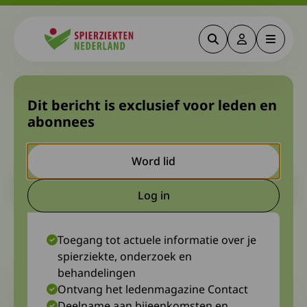
Zoeken
Deze link gaa
Menu
Spierziekten
Natuurlijk beloop van
Dit bericht is exclusief voor leden en
abonnees
dynamine-2-gerelateerde
centronucleaire myopathie
Word lid
Let op. Dit is een ouder bericht. Het kan zijn dat de inhoud niet
Log in
meer actueel is.
Deze link gaat naar een extern
3 mei 2023
Maarten Tanis, diagnosewerkgroep Congenitale en metabole
Toegang tot actuele informatie over je
myopathieën
spierziekte, onderzoek en
behandelingen
Ontvang het ledenmagazine Contact
Deelname aan bijeenkomsten en