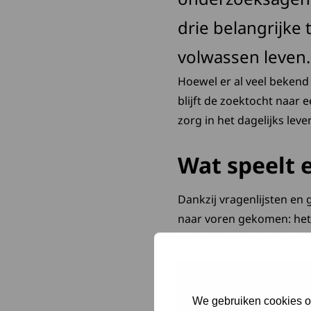
drie belangrijke
volwassen leven.
Hoewel er al veel bekend
blijft de zoektocht naar 
zorg in het dagelijks le
Wat speelt e
Dankzij vragenlijsten en
naar voren gekomen: het
we deze onderwerpen ver
Denk mee
We gebruiken cookies om