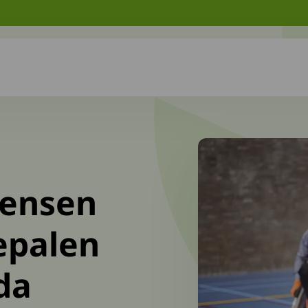
mensen
epalen
da