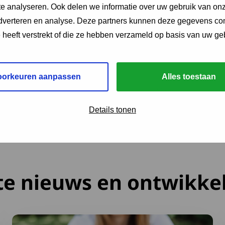
je naaste van iemand met Duchenne? Dan horen we graag jo
e analyseren. Ook delen we informatie over uw gebruik van onz
oep? Daarover volgt binnenkort meer informatie. Met alle
adverteren en analyse. Deze partners kunnen deze gegevens c
indelijke een gerichte onderzoeksagenda op. Daarmee krij
e heeft verstrekt of die ze hebben verzameld op basis van uw ge
cht in de prioriteiten en behoeften van mensen met Duchen
 wat echt belangrijk is.
oorkeuren aanpassen
Alles toestaan
Deze link opent in een nieuw tabb
Duchenne Parent Project
en Spierziekten Nederland subsi
Details tonen
te nieuws en ontwikke
ervaring
Lees meer over Ga goed voorbereid op vakantie: neem S