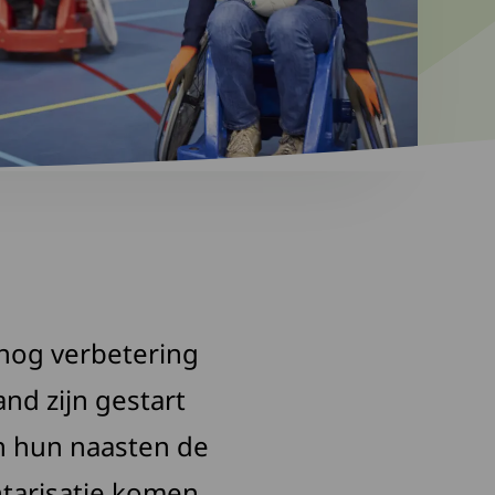
 nog verbetering
nd zijn gestart
n hun naasten de
tarisatie komen