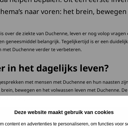
 thema’s naar voren: het brein, bewegen
 is over de ziekte van Duchenne, leven er nog volop vragen 
een geneesmiddel belangrijk. Tegelijkertijd is er een duidel
ven met Duchenne verder te verbeteren.
r in het dagelijks leven?
 gesprekken met mensen met Duchenne en hun naasten zijn 
 brein, bewegen en het volwassen leven met Duchenne. D
der verdiepen.
Deze website maakt gebruik van cookies
 content en advertenties te personaliseren, om functies voor s