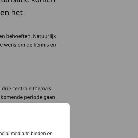
 en het
en behoeften. Natuurlijk
ijke wens om de kennis en
drie centrale thema’s
e komende periode gaan
ocial media te bieden en