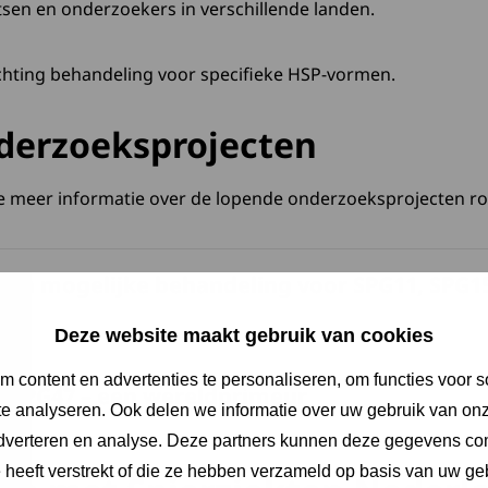
en en onderzoekers in verschillende landen.
ting behandeling voor specifieke HSP-vormen.
derzoeksprojecten
e meer informatie over de lopende onderzoeksprojecten r
een mogelijke behandeling voor SPG11, SPG1
Deze website maakt gebruik van cookies
 content en advertenties te personaliseren, om functies voor s
r SPG47 – een wereldprimeur
e analyseren. Ook delen we informatie over uw gebruik van onz
adverteren en analyse. Deze partners kunnen deze gegevens c
e heeft verstrekt of die ze hebben verzameld op basis van uw ge