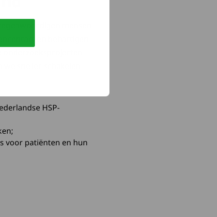
and
 vertegenwoordigen mensen
encontact en behartigen
hte onderzoeksprojecten
n we sneller schakelen
Nederlandse HSP-
ken;
es voor patiënten en hun