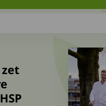
 zet
re
 HSP