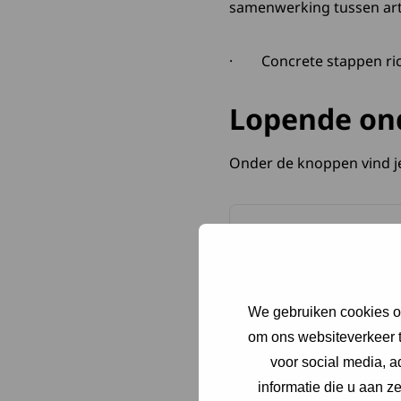
samenwerking tussen arts
· Concrete stappen rich
Lopende on
Onder de knoppen vind j
Onderzoek naar 
We gebruiken cookies om
Gentherapie voo
om ons websiteverkeer t
voor social media, 
informatie die u aan z