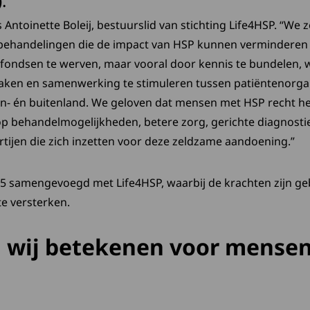
.
s Antoinette Boleij, bestuurslid van stichting Life4HSP. “We 
behandelingen die de impact van HSP kunnen verminderen o
 fondsen te werven, maar vooral door kennis te bundelen, 
aken en samenwerking te stimuleren tussen patiëntenorga
en- én buitenland. We geloven dat mensen met HSP recht 
 op behandelmogelijkheden, betere zorg, gerichte diagnosti
ijen die zich inzetten voor deze zeldzame aandoening.”
025 samengevoegd met Life4HSP, waarbij de krachten zijn g
e versterken.
 wij betekenen voor mense