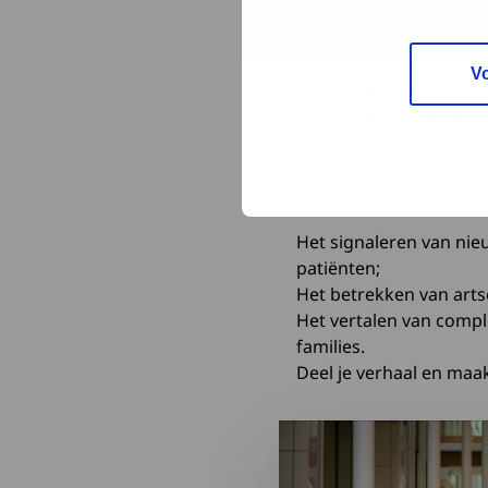
Samenwerke
Antoinette Boleij: “Wij z
V
met HSP op nationaal niv
belangen in de zorg. Wij
en kennisdeling over the
wanneer er kansen ontsta
Het signaleren van nie
patiënten;
Het betrekken van arts
Het vertalen van compl
families.
Deel je verhaal en maak