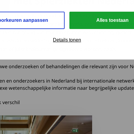
n met Spierziekten Nederl
ien Spierziekten Nederland als een belangrijke partner. Zij
oorkeuren aanpassen
Alles toestaan
eau, bieden betrouwbare informatie, organiseren lotgenot
 vullen dat graag aan met internationale verbinding, geric
Details tonen
rapieën in ontwikkeling.” Door samen op te trekken, kunne
an of juist knelpunten gesignaleerd worden, zoals;
uwe onderzoeken of behandelingen die relevant zijn voor 
en en onderzoekers in Nederland bij internationale netwer
exe wetenschappelijke informatie naar begrijpelijke updat
 verschil