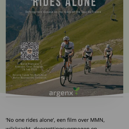
‘No one rides alone’, een film over MMN,
wilskracht, doorzettingsvermogen en