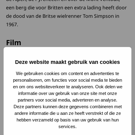
een berg die voor Britten een extra lading heeft door
de dood van de Britse wielrenner Tom Simpson in
1967.
Film
Hoe het ging? Je zou er een film over kunnen maken.
Deze website maakt gebruik van cookies
En dat is precies wat er is gedaan: een film over
MMN, wilskracht, doorzettingsvermogen en
We gebruiken cookies om content en advertenties te
personaliseren, om functies voor social media te bieden
vriendschap. ‘No one rides alone’ is op 28 februari
en om ons websiteverkeer te analyseren. Ook delen we
2026 in Gent, in Kinépolis, in première gegaan, een
informatie over uw gebruik van onze site met onze
dag voordat het Europese wielerseizoen van start
partners voor social media, adverteren en analyse.
ging.
Deze partners kunnen deze gegevens combineren met
andere informatie die u aan ze heeft verstrekt of die ze
hebben verzameld op basis van uw gebruik van hun
Deze
Kijk voor een voorproefje naar de
trailer van de film
.
services.