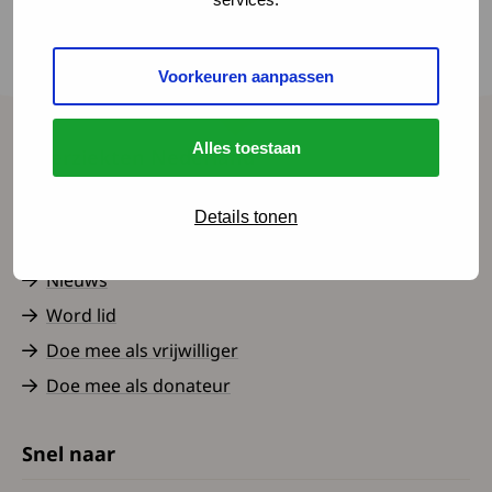
aandoeningen, zoals SMA. Om dit voor te
bereiden vragen we jouw hulp. Fijn als je de
Voorkeuren aanpassen
vragenlijst invult!
Alles toestaan
Spierziekten Nederland
Contact
Details tonen
Over ons
Nieuws
Word lid
Doe mee als vrijwilliger
Doe mee als donateur
Snel naar