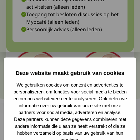
activiteiten (alleen leden)
Toegang tot besloten discussies op het
Myocafé (alleen leden)
Persoonlijk advies (alleen leden)
Deze website maakt gebruik van cookies
We gebruiken cookies om content en advertenties te
personaliseren, om functies voor social media te bieden
en om ons websiteverkeer te analyseren. Ook delen we
informatie over uw gebruik van onze site met onze
partners voor social media, adverteren en analyse.
Deze partners kunnen deze gegevens combineren met
andere informatie die u aan ze heeft verstrekt of die ze
In januari 2024 is er een internationale
hebben verzameld op basis van uw gebruik van hun
workshop over botsterkte bij neuromusculaire
services.