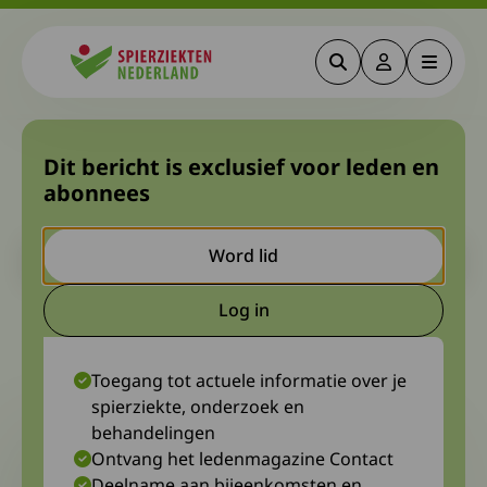
Zoeken
Deze link gaa
Menu
Spierziekten
Onderzoek ervaringen met
Dit bericht is exclusief voor leden en
abonnees
botbreuken: doe je mee?
Let op. Dit is een ouder bericht. Het kan zijn dat de inhoud niet
Word lid
meer actueel is.
Log in
Deze link gaat naar een extern
7 december 2023
Madelon Kroneman, patiëntvertegenwoordiger bij Spierziekten
Nederland
Toegang tot actuele informatie over je
spierziekte, onderzoek en
behandelingen
Ontvang het ledenmagazine Contact
Deelname aan bijeenkomsten en