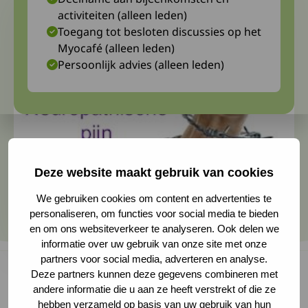
activiteiten (alleen leden)
Toegang tot besloten discussies op het
Myocafé (alleen leden)
Persoonlijk advies (alleen leden)
Deze website maakt gebruik van cookies
We gebruiken cookies om content en advertenties te
personaliseren, om functies voor social media te bieden
en om ons websiteverkeer te analyseren. Ook delen we
informatie over uw gebruik van onze site met onze
partners voor social media, adverteren en analyse.
Deze partners kunnen deze gegevens combineren met
andere informatie die u aan ze heeft verstrekt of die ze
Het Centre for Human Drug Research en het
hebben verzameld op basis van uw gebruik van hun