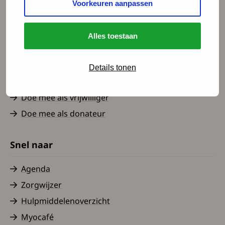
Voorkeuren aanpassen
Spierziekten Nederland
Contact
Alles toestaan
Over ons
Nieuws
Details tonen
Word lid
Doe mee als vrijwilliger
Doe mee als donateur
Snel naar
Agenda
Zorgwijzer
Hulpmiddelenoverzicht
Myocafé