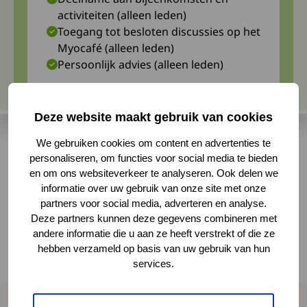
activiteiten (alleen leden)
Toegang tot besloten discussies op het
Myocafé (alleen leden)
Persoonlijk advies (alleen leden)
Deze website maakt gebruik van cookies
We gebruiken cookies om content en advertenties te
personaliseren, om functies voor social media te bieden
Prof. dr. Jan Verschuuren van het LUMC gaf
en om ons websiteverkeer te analyseren. Ook delen we
informatie over uw gebruik van onze site met onze
tijdens de Spierziektedag op 27 september
partners voor social media, adverteren en analyse.
tijdens het LEMS-diagnoseprogramma een
Deze partners kunnen deze gegevens combineren met
andere informatie die u aan ze heeft verstrekt of die ze
presentatie over de ontwikkelingen in
hebben verzameld op basis van uw gebruik van hun
onderzoek. Hij ging in op de toepassing van
services.
FcRn-blokkers bij LEMS.