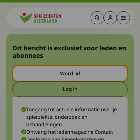
Zoeken
Deze link gaa
Menu
Spierziekten
Ontwikkelingen in
Dit bericht is exclusief voor leden en
abonnees
onderzoek: FcRn-blokkers bij
LEMS
Word lid
24 februari 2026
Prof. dr. Jan Verschuuren (LUMC)
Log in
Deze link gaat naar een extern
Toegang tot actuele informatie over je
spierziekte, onderzoek en
behandelingen
Ontvang het ledenmagazine Contact
Deelname aan bijeenkomsten en