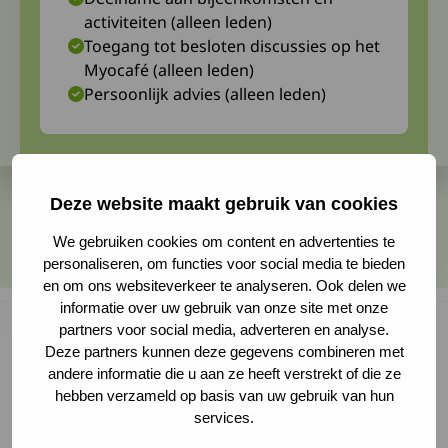
activiteiten (alleen leden)
Toegang tot besloten discussies op het
Myocafé (alleen leden)
Persoonlijk advies (alleen leden)
Deze website maakt gebruik van cookies
We gebruiken cookies om content en advertenties te
personaliseren, om functies voor social media te bieden
en om ons websiteverkeer te analyseren. Ook delen we
informatie over uw gebruik van onze site met onze
partners voor social media, adverteren en analyse.
Deze partners kunnen deze gegevens combineren met
andere informatie die u aan ze heeft verstrekt of die ze
Wat als je als duursporter CIAP krijgt? Je kunt je
hebben verzameld op basis van uw gebruik van hun
grenzen blijven opzoeken, zoals in het verhaal
services.
van Jos. Ook als je die grenzen eerder bereikt