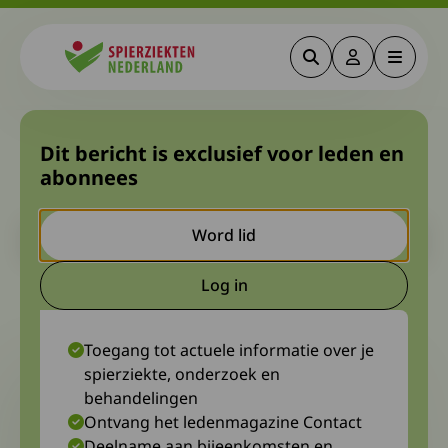
Zoeken
Deze link gaa
Menu
Spierziekten
Over grenzen, zolang het
Dit bericht is exclusief voor leden en
abonnees
kan
Let op. Dit is een ouder bericht. Het kan zijn dat de inhoud niet
Word lid
meer actueel is.
Log in
Deze link gaat naar een extern
21 mei 2024
Diagnosewerkgroep CIAP/MGUS-pnp
Toegang tot actuele informatie over je
spierziekte, onderzoek en
behandelingen
Ontvang het ledenmagazine Contact
Deelname aan bijeenkomsten en