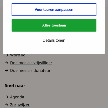
dan je gewend was.
Voorkeuren aanpassen
Spierziekten Nederland
Alles toestaan
Contact
Over ons
Details tonen
Nieuws
Word lid
Doe mee als vrijwilliger
Doe mee als donateur
Snel naar
Agenda
Zorgwijzer