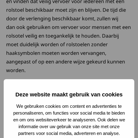
en vinden dat veilig vervoer voor iedereen met een
rolstoel beschikbaar moet zijn en blijven. De tijd die
door de verlenging beschikbaar komt, zullen wij
dan ook gebruiken om vervoer voor mensen met een
rolsotel veilig en toegankelijk te houden. Daarbij
moet duidelijk worden of rolstoelen zonder
haaksymbolen moeten worden vervangen,
aangepast of op een andere wijze gekeurd kunnen
worden.
Voor meer informatie, zie de
website van
Deze website maakt gebruik van cookies
Deze link opent in een nieuw tabblad
Zorg&Sociaalweb
.
We gebruiken cookies om content en advertenties te
personaliseren, om functies voor social media te bieden
en om ons websiteverkeer te analyseren. Ook delen we
Laatste nieuws en
informatie over uw gebruik van onze site met onze
ontwikkelingen
partners voor social media, adverteren en analyse.