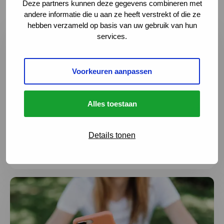
Deze partners kunnen deze gegevens combineren met
andere informatie die u aan ze heeft verstrekt of die ze
Lees meer over Samen maken we het verschil: deel je er
hebben verzameld op basis van uw gebruik van hun
services.
Voorkeuren aanpassen
Alles toestaan
Samen maken we het verschil: deel je ervaring
Details tonen
3 augustus 2026
Lees meer over Ga goed voorbereid op vakantie: neem S