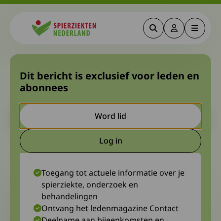
Zoeken
Deze link gaa
Menu
Spierziekten
Pijn en vermoeidheid in
Dit bericht is exclusief voor leden en
abonnees
Tijdschrift Onze Taal
Let op. Dit is een ouder bericht. Het kan zijn dat de inhoud niet
Word lid
meer actueel is.
Log in
Deze link gaat naar een extern
6 december 2023
Patricia Blomkwist
Toegang tot actuele informatie over je
spierziekte, onderzoek en
behandelingen
Ontvang het ledenmagazine Contact
Deelname aan bijeenkomsten en