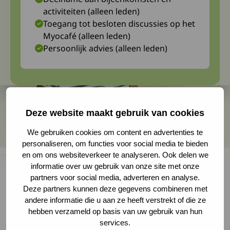
activiteiten (alleen leden)
Toegang tot besloten discussies op het
Myocafé (alleen leden)
Persoonlijk advies (alleen leden)
Deze website maakt gebruik van cookies
We gebruiken cookies om content en advertenties te
personaliseren, om functies voor social media te bieden
en om ons websiteverkeer te analyseren. Ook delen we
informatie over uw gebruik van onze site met onze
partners voor social media, adverteren en analyse.
Deze partners kunnen deze gegevens combineren met
Met meer dan gebruikelijke belangstelling las
andere informatie die u aan ze heeft verstrekt of die ze
ik onlangs een artikel in Tijdschrift Onze
hebben verzameld op basis van uw gebruik van hun
services.
Taal*. De woorden “pijn en vermoeidheid” in de