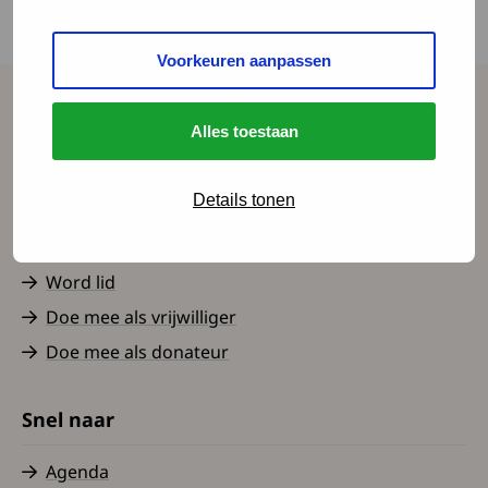
inleiding hadden al direct mijn aandacht
getrokken!
Voorkeuren aanpassen
Spierziekten Nederland
Alles toestaan
Contact
Details tonen
Over ons
Nieuws
Word lid
Doe mee als vrijwilliger
Doe mee als donateur
Snel naar
Agenda