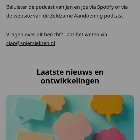
Deze link opent in een nieu
Deze link opent in e
Beluister de podcast van
Jan
en
Jos
via Spotify of via
Deze l
de website van de
Zeldzame Aandoening podcast
.
Vragen over dit bericht? Laat het weten via
ciap@spierziekten.nl
Laatste nieuws en
ontwikkelingen
Lees meer over Samen maken we het verschil: deel je er