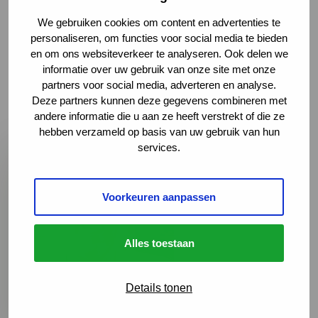
diagnosewerkgroep. In de podcast vertelt Jan over
We gebruiken cookies om content en advertenties te
zijn ervaringen als patiënt met MGUS-pnp en Jos als
personaliseren, om functies voor social media te bieden
en om ons websiteverkeer te analyseren. Ook delen we
CIAP-patiënt over de gevolgen van hun zeldzame
informatie over uw gebruik van onze site met onze
aandoening en de polyneuropathie in hun dagelijks
partners voor social media, adverteren en analyse.
leven.
Deze partners kunnen deze gegevens combineren met
andere informatie die u aan ze heeft verstrekt of die ze
hebben verzameld op basis van uw gebruik van hun
services.
Voorkeuren aanpassen
Alles toestaan
Details tonen