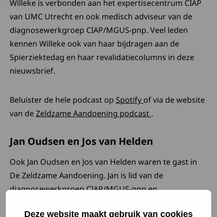
Willeke is verbonden aan het expertisecentrum CIAP
van UMC Utrecht en ook medisch adviseur van de
diagnosewerkgroep CIAP/MGUS-pnp. Veel leden
kennen Willeke ook van haar bijdragen aan de
Spierziektedag en haar revalidatiecolumns in deze
nieuwsbrief.
Deze link opent in 
Beluister de hele podcast op
Spotify
of via de website
Deze link opent i
van de
Zeldzame Aandoening podcast
.
Jan Oudsen en Jos van Helden
Ook Jan Oudsen en Jos van Helden waren te gast in
De Zeldzame Aandoening. Jan is lid van de
diagnosewerkgroep CIAP/MGUS-pnp en
vertegenwoordigt daarin de mensen met MGUS-pnp.
Deze website maakt gebruik van cookies
Jos is de huidige voorzitter van diezelfde