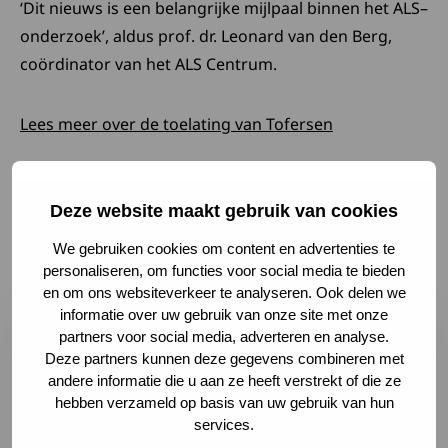
‘Dit nieuws is een belangrijke mijlpaal binnen het ALS–
onderzoek’, aldus prof. dr. Leonard van den Berg,
coördinator van het ALS Centrum.
Deze link open
Lees meer over de toelating van Tofersen
Laatste nieuws en
Deze website maakt gebruik van cookies
ontwikkelingen
We gebruiken cookies om content en advertenties te
personaliseren, om functies voor social media te bieden
en om ons websiteverkeer te analyseren. Ook delen we
Lees meer over Samen maken we het verschil: deel je er
informatie over uw gebruik van onze site met onze
partners voor social media, adverteren en analyse.
Deze partners kunnen deze gegevens combineren met
andere informatie die u aan ze heeft verstrekt of die ze
hebben verzameld op basis van uw gebruik van hun
services.