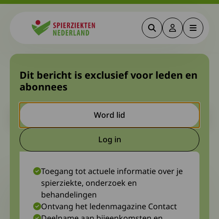
Zoeken
Deze link gaa
Menu
Spierziekten
Proefschrift en promotie dr.
Dit bericht is exclusief voor leden en
abonnees
Alex Doets
Let op. Dit is een ouder bericht. Het kan zijn dat de inhoud niet
Word lid
meer actueel is.
Log in
Deze link gaat naar een extern
28 maart 2023
Patricia Blomkwist
Toegang tot actuele informatie over je
spierziekte, onderzoek en
behandelingen
Ontvang het ledenmagazine Contact
Deelname aan bijeenkomsten en