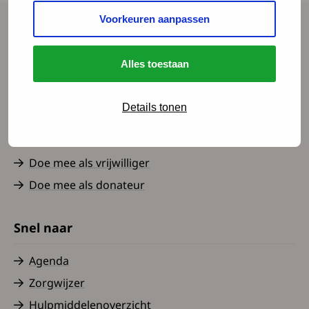
Guillain-Barré syndrome”.
Voorkeuren aanpassen
Spierziekten Nederland
Alles toestaan
Contact
Over ons
Details tonen
Nieuws
Word lid
Doe mee als vrijwilliger
Doe mee als donateur
Snel naar
Agenda
Zorgwijzer
Hulpmiddelenoverzicht