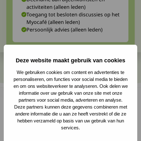
activiteiten (alleen leden)
Toegang tot besloten discussies op het
Myocafé (alleen leden)
Persoonlijk advies (alleen leden)
Deze website maakt gebruik van cookies
We gebruiken cookies om content en advertenties te
personaliseren, om functies voor social media te bieden
en om ons websiteverkeer te analyseren. Ook delen we
informatie over uw gebruik van onze site met onze
partners voor social media, adverteren en analyse.
Deze partners kunnen deze gegevens combineren met
Op 17 januari 2023 promoveerde dr. Alex Doets
andere informatie die u aan ze heeft verstrekt of die ze
hebben verzameld op basis van uw gebruik van hun
op haar proefschrift getiteld “Regional variation
services.
in diagnosis, prognosis and treatment of