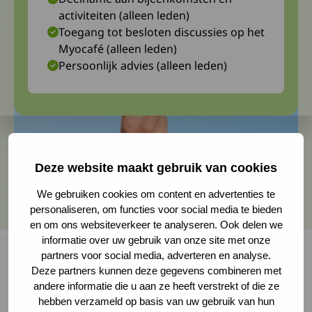
activiteiten (alleen leden)
Toegang tot besloten discussies op het
Myocafé (alleen leden)
Persoonlijk advies (alleen leden)
Deze website maakt gebruik van cookies
We gebruiken cookies om content en advertenties te
personaliseren, om functies voor social media te bieden
en om ons websiteverkeer te analyseren. Ook delen we
informatie over uw gebruik van onze site met onze
partners voor social media, adverteren en analyse.
Deze partners kunnen deze gegevens combineren met
andere informatie die u aan ze heeft verstrekt of die ze
Welke ziektelast ervaren mensen met FSHD en
hebben verzameld op basis van uw gebruik van hun