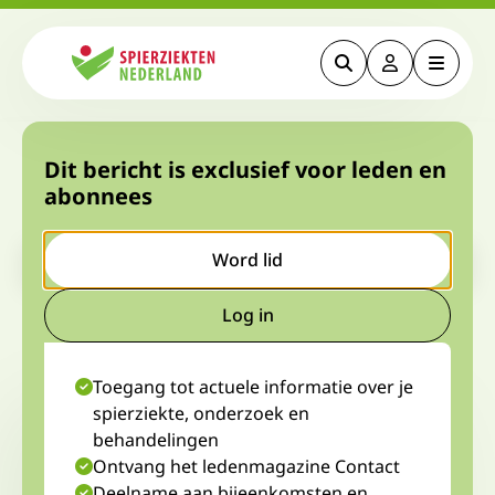
Zoeken
Deze link gaa
Menu
Spierziekten
SMA-congres in Orlando: ‘een
Dit bericht is exclusief voor leden en
abonnees
onvergetelijke ervaring’
Let op. Dit is een ouder bericht. Het kan zijn dat de inhoud niet
Word lid
meer actueel is.
Log in
Deze link gaat naar een extern
23 oktober 2023
Stefan Bos, diagnosewerkgroep SMA
Toegang tot actuele informatie over je
spierziekte, onderzoek en
behandelingen
Ontvang het ledenmagazine Contact
Deelname aan bijeenkomsten en