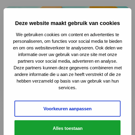
Lees meer over Samen maken we het verschil: deel je er
Deze website maakt gebruik van cookies
We gebruiken cookies om content en advertenties te
personaliseren, om functies voor social media te bieden
en om ons websiteverkeer te analyseren. Ook delen we
informatie over uw gebruik van onze site met onze
partners voor social media, adverteren en analyse.
Deze partners kunnen deze gegevens combineren met
andere informatie die u aan ze heeft verstrekt of die ze
Samen maken we het verschil: deel je ervaring
hebben verzameld op basis van uw gebruik van hun
3 augustus 2026
services.
Lees meer over Ga goed voorbereid op vakantie: neem S
Voorkeuren aanpassen
Alles toestaan