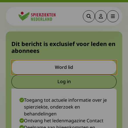
Zoeken
Deze link gaa
Menu
Spierziekten
Spierziektedag MG en LEMS
Dit bericht is exclusief voor leden en
abonnees
op 19 september in Leiden
Word lid
24 mei 2026
Diagnosewerkgroep Myasthenieën
Log in
Deze link gaat naar een extern
Toegang tot actuele informatie over je
spierziekte, onderzoek en
behandelingen
Ontvang het ledenmagazine Contact
Deelname aan bijeenkomsten en