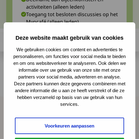
activiteiten (alleen leden)
Toegang tot besloten discussies op het
Myocafé (alleen leden)
Persoonlijk advies (alleen leden)
Deze website maakt gebruik van cookies
We gebruiken cookies om content en advertenties te
personaliseren, om functies voor social media te bieden
Dit jaar vieren we de spierziektedag voor de
en om ons websiteverkeer te analyseren. Ook delen we
leden met MG en LEMS weer in het LUMC in
informatie over uw gebruik van onze site met onze
Leiden. Dit gebeurt op uitnodiging van
partners voor social media, adverteren en analyse.
Deze partners kunnen deze gegevens combineren met
professor Jan Verschuuren en dr. Martijn
andere informatie die u aan ze heeft verstrekt of die ze
Tannemaat.
hebben verzameld op basis van uw gebruik van hun
services.
Spierziekten Nederland
Voorkeuren aanpassen
Contact
Over ons