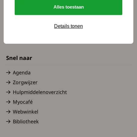
Alles toestaan
Nieuws
Word lid
Details tonen
Doe mee als vrijwilliger
Doe mee als donateur
Snel naar
Agenda
Zorgwijzer
Hulpmiddelenoverzicht
Myocafé
Webwinkel
Bibliotheek