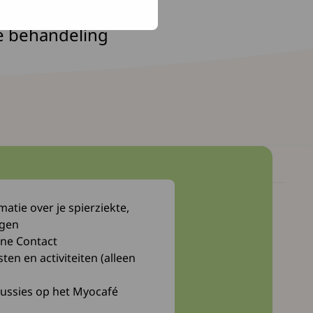
één belangrijk
e behandeling
atie over je spierziekte,
Myocafé
ngen
Webwinkel
ne Contact
n en activiteiten (alleen
Bibliotheek
cussies op het Myocafé