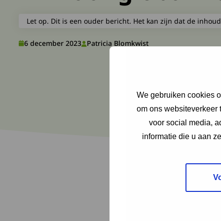
Let op. Dit is een ouder bericht. Het kan zijn dat de inhoud
6 december 2023
Patricia Blomkwist
We gebruiken cookies om
om ons websiteverkeer t
voor social media, 
informatie die u aan z
V