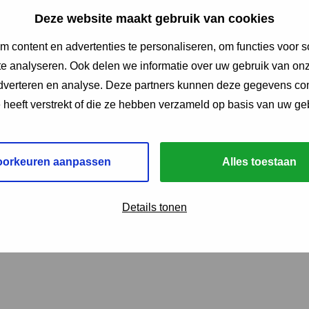
2025 voor uitstel. Uitstel aanvragen via een brief kan ook. 
Deze website maakt gebruik van cookies
ze link opent in een nieuw tabblad
n de Belastingdienst.
 content en advertenties te personaliseren, om functies voor s
astingaangifte terugkijken
e analyseren. Ook delen we informatie over uw gebruik van onz
adverteren en analyse. Deze partners kunnen deze gegevens c
bruari een webinar over belastingaangifte, specifiek gericht
e heeft verstrekt of die ze hebben verzameld op basis van uw ge
rking of chronische ziekte. Het webinar is terug te kijken
oorkeuren aanpassen
Alles toestaan
 nieuwe tab:
ent in een nieuw tabblad
Details tonen