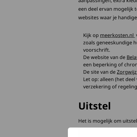
aanpassingen, extra kledi
een deel ervan mogelijk t
websites waar je handige t
D
Kijk op
meerkosten.nl
zoals geneeskundige hu
voorschrift.
De website van de
Bela
een beperking of chron
De site van de
Zorgwij
Let op: alleen (het dee
verzekering of regeling,
Uitstel
Het is mogelijk om uitste
tot 1 september 2026 de t