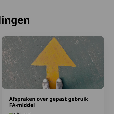
lingen
OS-kaartje mee en vul Medische ID in
Lees meer over Afspraken over gepast gebruik FA-middel
Afspraken over gepast gebruik
FA-middel
15 juli 2026