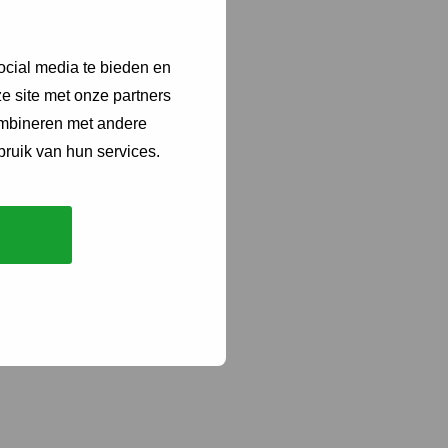
Gebruik hiervoor
ocial media te bieden en
e site met onze partners
ombineren met andere
 op aftrekbare
bruik van hun services.
 via het YouTube-kanaal