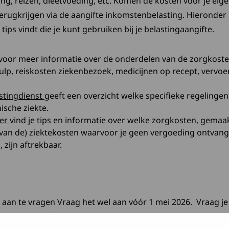
ng, reizen, dieetvoeding, etc. Komen de kosten voor je eig
erugkrijgen via de aangifte inkomstenbelasting. Hieronder 
ips vindt die je kunt gebruiken bij je belastingaangifte.
eze link opent in een nieuw tabblad
voor meer informatie over de onderdelen van de zorgkosten 
lp, reiskosten ziekenbezoek, medicijnen op recept, vervoe
Deze link opent in een nieuw tabblad
stingdienst
geeft een overzicht welke specifieke regelinge
ische ziekte.
Deze link opent in een nieuw tabblad
zer
vind je tips en informatie over welke zorgkosten, gemaakt
l van de) ziektekosten waarvoor je geen vergoeding ontvang
 zijn aftrekbaar.
l aan te vragen Vraag het wel aan vóór 1 mei 2026. Vraag je 
ijd om aangifte te doen. Uitstel regel je door in te loggen 