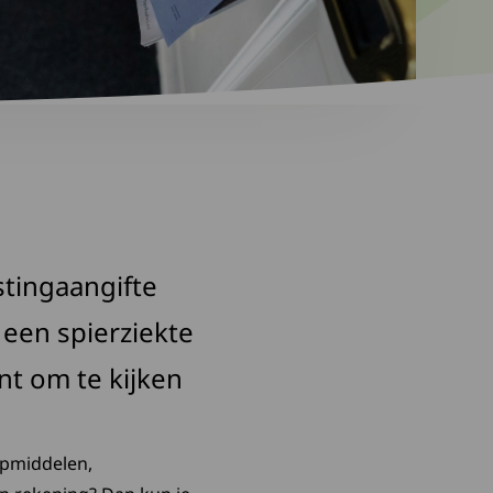
stingaangifte
een spierziekte
t om te kijken
lpmiddelen,