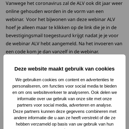
Vanwege het coronavirus zal de ALV ook dit jaar weer
online gehouden worden in de vorm van een
webinar. Voor het bijwonen van deze webinar ALV
hoef je alleen maar te klikken op de link die je in de
bevestigingsmail toegestuurd krijgt nadat je je voor
de webinar ALV hebt aangemeld. Na het invoeren van
een code kom je dan vanzelf in de webinar.
Deze website maakt gebruik van cookies
Laatste nieuws en
We gebruiken cookies om content en advertenties te
ontwikkelingen
personaliseren, om functies voor social media te bieden
en om ons websiteverkeer te analyseren. Ook delen we
informatie over uw gebruik van onze site met onze
Lees meer over Samen maken we het verschil: deel je er
partners voor social media, adverteren en analyse.
Deze partners kunnen deze gegevens combineren met
andere informatie die u aan ze heeft verstrekt of die ze
hebben verzameld op basis van uw gebruik van hun