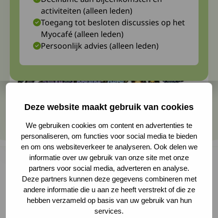
activiteiten (alleen leden)
Toegang tot besloten discussies op het
Myocafé (alleen leden)
Persoonlijk advies (alleen leden)
Deze website maakt gebruik van cookies
We gebruiken cookies om content en advertenties te
personaliseren, om functies voor social media te bieden
en om ons websiteverkeer te analyseren. Ook delen we
informatie over uw gebruik van onze site met onze
partners voor social media, adverteren en analyse.
Deze partners kunnen deze gegevens combineren met
Het bestuur nodigt je uit voor de online ALV op
andere informatie die u aan ze heeft verstrekt of die ze
zaterdag 13 mei 2023. Voorafgaand aan de ALV
hebben verzameld op basis van uw gebruik van hun
services.
is de themabijeenkomst 'Het brein en sturen