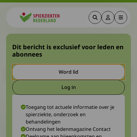
Zoeken
Deze link gaa
Menu
Spierziekten
Uitnodiging Algemene
Dit bericht is exclusief voor leden en
abonnees
Ledenvergadering 2023
Let op. Dit is een ouder bericht. Het kan zijn dat de inhoud niet
Word lid
meer actueel is.
Log in
Deze link gaat naar een extern
28 maart 2023
Toegang tot actuele informatie over je
spierziekte, onderzoek en
behandelingen
Ontvang het ledenmagazine Contact
Deelname aan bijeenkomsten en