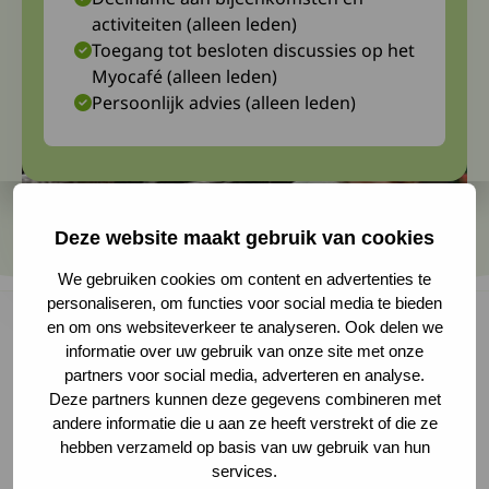
activiteiten (alleen leden)
Toegang tot besloten discussies op het
Myocafé (alleen leden)
Persoonlijk advies (alleen leden)
Deze website maakt gebruik van cookies
We gebruiken cookies om content en advertenties te
personaliseren, om functies voor social media te bieden
en om ons websiteverkeer te analyseren. Ook delen we
informatie over uw gebruik van onze site met onze
Burgers’ Zoo organiseert voor het eerst sinds
partners voor social media, adverteren en analyse.
Deze partners kunnen deze gegevens combineren met
twee jaar weer Dreamnight. ‘s Avonds, als alle
andere informatie die u aan ze heeft verstrekt of die ze
bezoekers weg zijn, is het park speciaal open
hebben verzameld op basis van uw gebruik van hun
services.
voor jou (kinderen met een spierziekte tot en