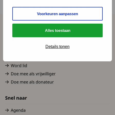
met 16 jaar) en andere kinderen die vaak in het
ziekenhuis komen.
Voorkeuren aanpassen
Spierziekten Nederland
Alles toestaan
Contact
Details tonen
Over ons
Nieuws
Word lid
Doe mee als vrijwilliger
Doe mee als donateur
Snel naar
Agenda