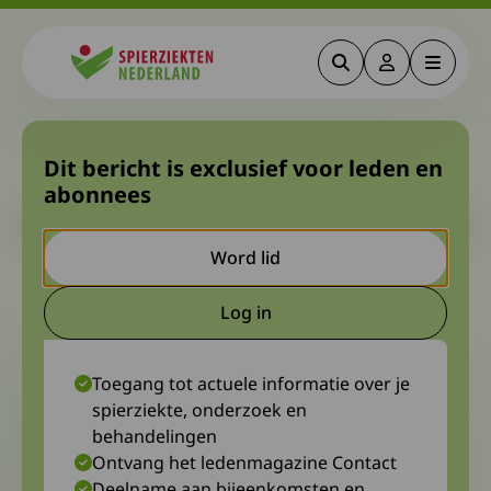
Zoeken
Deze link gaa
Menu
Spierziekten
Uitnodiging Dreamnight
Dit bericht is exclusief voor leden en
abonnees
Let op. Dit is een ouder bericht. Het kan zijn dat de inhoud niet
meer actueel is.
Word lid
6 april 2022
Anne Marie Klerkx
Log in
Deze link gaat naar een extern
Toegang tot actuele informatie over je
spierziekte, onderzoek en
behandelingen
Ontvang het ledenmagazine Contact
Deelname aan bijeenkomsten en