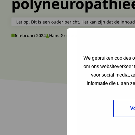
polyneuropathie
Let op. Dit is een ouder bericht. Het kan zijn dat de inhoud
6 februari 2024
Hans Gremmen, diagnosewerkgroep Erfel
We gebruiken cookies om
om ons websiteverkeer t
voor social media, 
informatie die u aan z
V