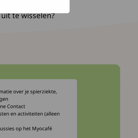
oblemen
 uit te wisselen?
atie over je spierziekte,
Myocafé
ngen
Webwinkel
ne Contact
n en activiteiten (alleen
Bibliotheek
cussies op het Myocafé