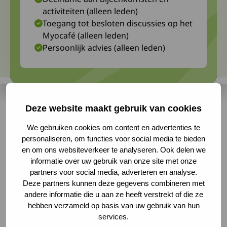
activiteiten (alleen leden)
Toegang tot besloten discussies op het
Myocafé (alleen leden)
Persoonlijk advies (alleen leden)
Deze website maakt gebruik van cookies
Vaccineren of niet vaccineren is ook onder ons
We gebruiken cookies om content en advertenties te
een discussie die met regelmaat terugkeert.
personaliseren, om functies voor social media te bieden
en om ons websiteverkeer te analyseren. Ook delen we
Wegen de bijwerkingen die ons vaak harder
informatie over uw gebruik van onze site met onze
treffen dan een gezond persoon op tegen het
partners voor social media, adverteren en analyse.
Deze partners kunnen deze gegevens combineren met
“misschien" krijgen van een virale infectie?
andere informatie die u aan ze heeft verstrekt of die ze
Uiteindelijk moet ieder voor zich deze afweging
hebben verzameld op basis van uw gebruik van hun
services.
maken. Om dat wat makkelijker te maken