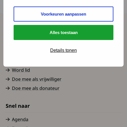
zetten we hier de adviezen per prik even op een
rijtje.
Voorkeuren aanpassen
Spierziekten Nederland
Alles toestaan
Contact
Details tonen
Over ons
Nieuws
Word lid
Doe mee als vrijwilliger
Doe mee als donateur
Snel naar
Agenda