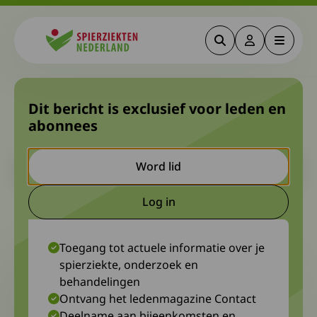
Zoeken
Deze link gaa
Menu
Spierziekten
Vaccinatie advies bij myositis
Dit bericht is exclusief voor leden en
abonnees
(griep, corona, gordelroos)
Let op. Dit is een ouder bericht. Het kan zijn dat de inhoud niet
Word lid
meer actueel is.
Log in
Deze link gaat naar een extern
29 oktober 2025
Diagnosewerkgroep myositis
Toegang tot actuele informatie over je
spierziekte, onderzoek en
behandelingen
Ontvang het ledenmagazine Contact
Deelname aan bijeenkomsten en